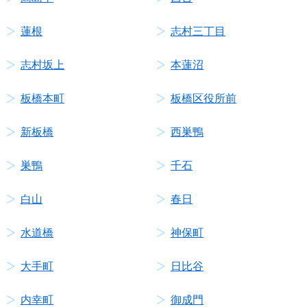
蓮根
志村三丁目
志村坂上
本蓮沼
板橋本町
板橋区役所前
新板橋
西巣鴨
巣鴨
千石
白山
春日
水道橋
神保町
大手町
日比谷
内幸町
御成門