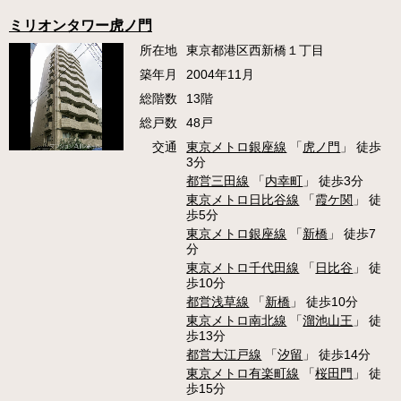
ミリオンタワー虎ノ門
所在地
東京都港区西新橋１丁目
築年月
2004年11月
総階数
13階
総戸数
48戸
交通
東京メトロ銀座線
「
虎ノ門
」 徒歩
3分
都営三田線
「
内幸町
」 徒歩3分
東京メトロ日比谷線
「
霞ケ関
」 徒
歩5分
東京メトロ銀座線
「
新橋
」 徒歩7
分
東京メトロ千代田線
「
日比谷
」 徒
歩10分
都営浅草線
「
新橋
」 徒歩10分
東京メトロ南北線
「
溜池山王
」 徒
歩13分
都営大江戸線
「
汐留
」 徒歩14分
東京メトロ有楽町線
「
桜田門
」 徒
歩15分