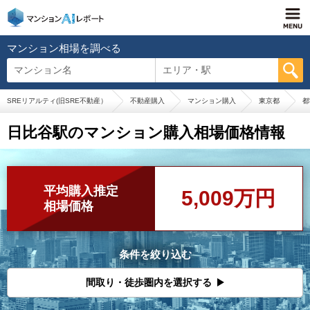
マンション相場を調べる
マンション名
エリア・駅
SREリアルティ(旧SRE不動産）
不動産購入
マンション購入
東京都
都
日比谷駅のマンション購入相場価格情報
平均購入推定
5,009万円
相場価格
条件を絞り込む
間取り・徒歩圏内を選択する