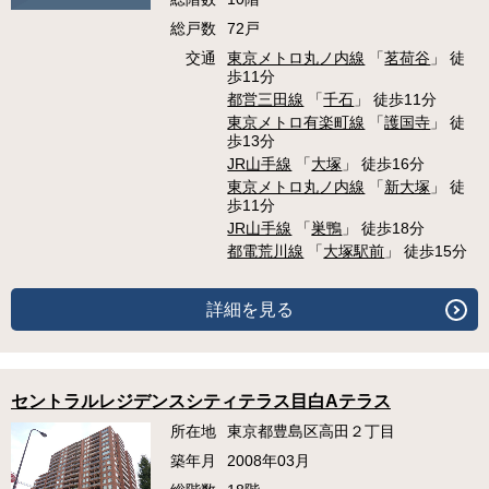
総戸数
72戸
交通
東京メトロ丸ノ内線
「
茗荷谷
」 徒
歩11分
都営三田線
「
千石
」 徒歩11分
東京メトロ有楽町線
「
護国寺
」 徒
歩13分
JR山手線
「
大塚
」 徒歩16分
東京メトロ丸ノ内線
「
新大塚
」 徒
歩11分
JR山手線
「
巣鴨
」 徒歩18分
都電荒川線
「
大塚駅前
」 徒歩15分
詳細を見る
セントラルレジデンスシティテラス目白Aテラス
所在地
東京都豊島区高田２丁目
築年月
2008年03月