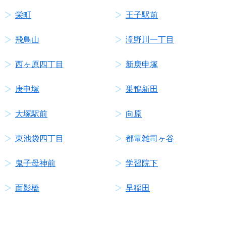
栄町
王子駅前
飛鳥山
滝野川一丁目
西ヶ原四丁目
新庚申塚
庚申塚
巣鴨新田
大塚駅前
向原
東池袋四丁目
都電雑司ヶ谷
鬼子母神前
学習院下
面影橋
早稲田