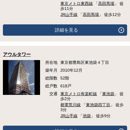
東京メトロ東西線
「
高田馬場
」 徒
歩11分
JR山手線
「
高田馬場
」 徒歩12分
詳細を見る
アウルタワー
所在地
東京都豊島区東池袋４丁目
築年月
2010年12月
総階数
52階
総戸数
618戸
交通
東京メトロ有楽町線
「
東池袋
」 徒
歩2分
都電荒川線
「
東池袋四丁目
」 徒歩
3分
JR山手線
「
池袋
」 徒歩9分