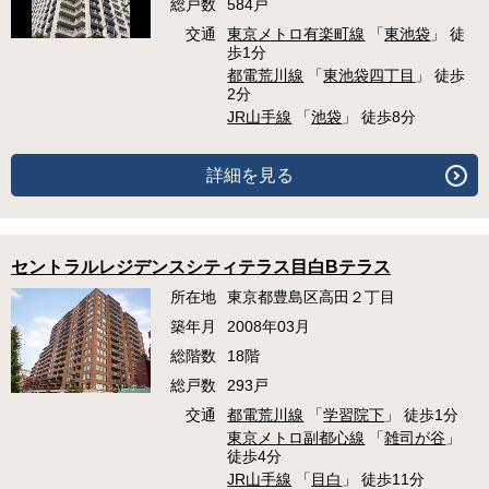
総戸数
584戸
交通
東京メトロ有楽町線
「
東池袋
」 徒
歩1分
都電荒川線
「
東池袋四丁目
」 徒歩
2分
JR山手線
「
池袋
」 徒歩8分
詳細を見る
セントラルレジデンスシティテラス目白Bテラス
所在地
東京都豊島区高田２丁目
築年月
2008年03月
総階数
18階
総戸数
293戸
交通
都電荒川線
「
学習院下
」 徒歩1分
東京メトロ副都心線
「
雑司が谷
」
徒歩4分
JR山手線
「
目白
」 徒歩11分