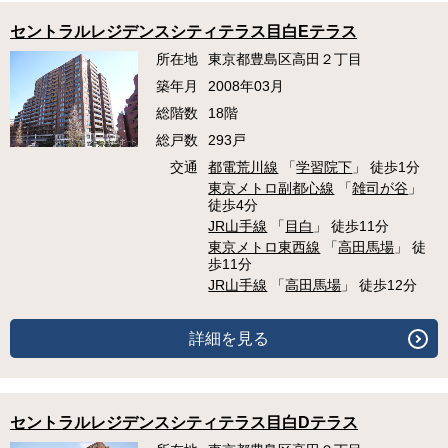
セントラルレジデンスシティテラス目白Eテラス
所在地
東京都豊島区高田２丁目
築年月
2008年03月
総階数
18階
総戸数
293戸
交通
都電荒川線
「
学習院下
」 徒歩1分
東京メトロ副都心線
「
雑司が谷
」
徒歩4分
JR山手線
「
目白
」 徒歩11分
東京メトロ東西線
「
高田馬場
」 徒
歩11分
JR山手線
「
高田馬場
」 徒歩12分
詳細を見る
セントラルレジデンスシティテラス目白Dテラス