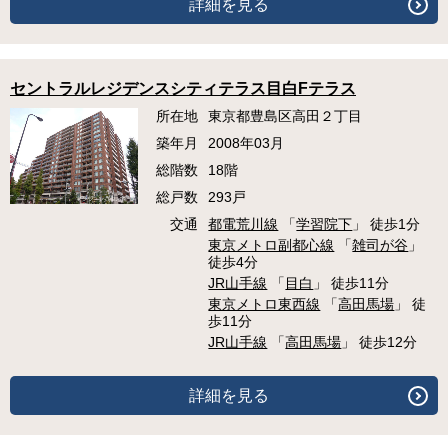
詳細を見る
セントラルレジデンスシティテラス目白Fテラス
所在地
東京都豊島区高田２丁目
築年月
2008年03月
総階数
18階
総戸数
293戸
交通
都電荒川線
「
学習院下
」 徒歩1分
東京メトロ副都心線
「
雑司が谷
」
徒歩4分
JR山手線
「
目白
」 徒歩11分
東京メトロ東西線
「
高田馬場
」 徒
歩11分
JR山手線
「
高田馬場
」 徒歩12分
詳細を見る