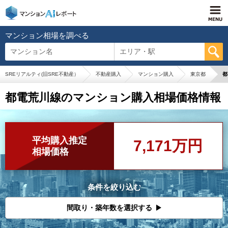
マンション相場を調べる
マンション名
エリア・駅
SREリアルティ(旧SRE不動産）
不動産購入
マンション購入
東京都
都
都電荒川線のマンション購入相場価格情報
平均購入推定
7,171万円
相場価格
条件を絞り込む
間取り・築年数を選択する