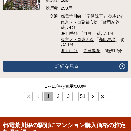
総階数
18階
総戸数
293戸
交通
都電荒川線
「
学習院下
」 徒歩1分
東京メトロ副都心線
「
雑司が谷
」
徒歩4分
JR山手線
「
目白
」 徒歩11分
東京メトロ東西線
「
高田馬場
」 徒
歩11分
JR山手線
「
高田馬場
」 徒歩12分
詳細を見る
1～10件を表示/509件
1
2
3
51
...
都電荒川線の駅別にマンション購入価格の推定