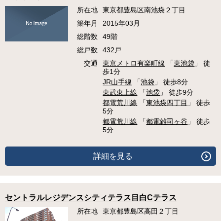
所在地
東京都豊島区南池袋２丁目
築年月
2015年03月
総階数
49階
総戸数
432戸
交通
東京メトロ有楽町線
「
東池袋
」 徒
歩1分
JR山手線
「
池袋
」 徒歩8分
東武東上線
「
池袋
」 徒歩9分
都電荒川線
「
東池袋四丁目
」 徒歩
5分
都電荒川線
「
都電雑司ヶ谷
」 徒歩
5分
詳細を見る
セントラルレジデンスシティテラス目白Cテラス
所在地
東京都豊島区高田２丁目