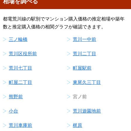
相場を調べる
都電荒川線の駅別でマンション購入価格の推定相場や築年
数と推定購入価格の相関グラフが確認できます。
三ノ輪橋
荒川一中前
荒川区役所前
荒川二丁目
荒川七丁目
町屋駅前
町屋二丁目
東尾久三丁目
熊野前
宮ノ前
小台
荒川遊園地前
荒川車庫前
梶原