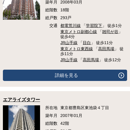
築年月
2008年03月
総階数
18階
総戸数
293戸
交通
都電荒川線
「
学習院下
」 徒歩1分
東京メトロ副都心線
「
雑司が谷
」
徒歩4分
JR山手線
「
目白
」 徒歩11分
東京メトロ東西線
「
高田馬場
」 徒
歩11分
JR山手線
「
高田馬場
」 徒歩12分
詳細を見る
エアライズタワー
所在地
東京都豊島区東池袋４丁目
築年月
2007年01月
総階数
42階