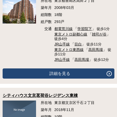
所在地
東京都豊島区高田２丁目
築年月
2008年03月
総階数
18階
総戸数
293戸
交通
都電荒川線
「
学習院下
」 徒歩1分
東京メトロ副都心線
「
雑司が谷
」
徒歩4分
JR山手線
「
目白
」 徒歩11分
東京メトロ東西線
「
高田馬場
」 徒
歩11分
JR山手線
「
高田馬場
」 徒歩12分
詳細を見る
シティハウス文京茗荷谷レジデンス東棟
所在地
東京都文京区千石２丁目
築年月
2018年11月
総階数
10階