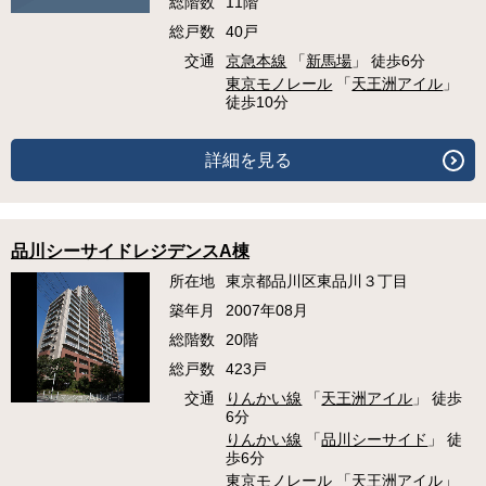
総階数
11階
総戸数
40戸
交通
京急本線
「
新馬場
」 徒歩6分
東京モノレール
「
天王洲アイル
」
徒歩10分
詳細を見る
品川シーサイドレジデンスA棟
所在地
東京都品川区東品川３丁目
築年月
2007年08月
総階数
20階
総戸数
423戸
交通
りんかい線
「
天王洲アイル
」 徒歩
6分
りんかい線
「
品川シーサイド
」 徒
歩6分
東京モノレール
「
天王洲アイル
」