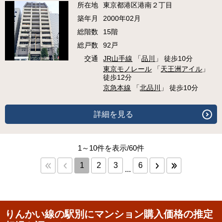
所在地
東京都港区港南２丁目
築年月
2000年02月
総階数
15階
総戸数
92戸
交通
JR山手線
「
品川
」 徒歩10分
東京モノレール
「
天王洲アイル
」
徒歩12分
京急本線
「
北品川
」 徒歩10分
詳細を見る
1～10件を表示/60件
1
2
3
6
...
りんかい線の駅別にマンション購入価格の推定