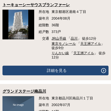
トーキョーシーサウスブランファーレ
所在地
東京都港区港南４丁目
築年月
2004年08月
総階数
36階
総戸数
373戸
交通
JR山手線
「
品川
」 徒歩12分
東京モノレール
「
天王洲アイル
」
徒歩9分
りんかい線
「
天王洲アイル
」 徒歩
12分
詳細を見る
グランドステージ南品川
所在地
東京都品川区南品川１丁目
築年月
2002年07月