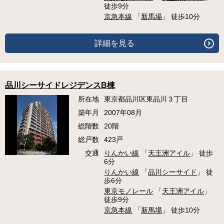
徒歩9分
京急本線
「
新馬場
」 徒歩10分
詳細を見る
品川シーサイドレジデンスB棟
所在地
東京都品川区東品川３丁目
築年月
2007年08月
総階数
20階
総戸数
423戸
交通
りんかい線
「
天王洲アイル
」 徒歩
6分
りんかい線
「
品川シーサイド
」 徒
歩6分
東京モノレール
「
天王洲アイル
」
徒歩9分
京急本線
「
新馬場
」 徒歩10分