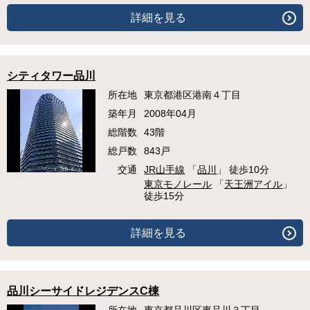
詳細を見る
シティタワー品川
所在地
東京都港区港南４丁目
築年月
2008年04月
総階数
43階
総戸数
843戸
交通
JR山手線
「
品川
」 徒歩10分
東京モノレール
「
天王洲アイル
」
徒歩15分
詳細を見る
品川シーサイドレジデンスC棟