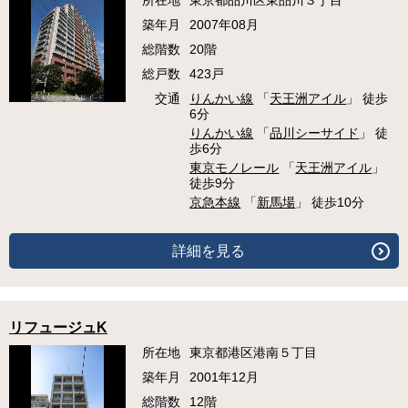
所在地
東京都品川区東品川３丁目
築年月
2007年08月
総階数
20階
総戸数
423戸
交通
りんかい線
「
天王洲アイル
」 徒歩
6分
りんかい線
「
品川シーサイド
」 徒
歩6分
東京モノレール
「
天王洲アイル
」
徒歩9分
京急本線
「
新馬場
」 徒歩10分
詳細を見る
リフュージュK
所在地
東京都港区港南５丁目
築年月
2001年12月
総階数
12階