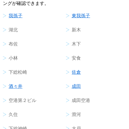
ングが確認できます。
我孫子
東我孫子
湖北
新木
布佐
木下
小林
安食
下総松崎
佐倉
酒々井
成田
空港第２ビル
成田空港
久住
滑河
下総神崎
大戸