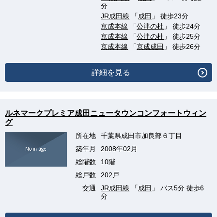
分
JR成田線
「
成田
」 徒歩23分
京成本線
「
公津の杜
」 徒歩24分
京成本線
「
公津の杜
」 徒歩25分
京成本線
「
京成成田
」 徒歩26分
詳細を見る
ルネマークプレミア成田ニュータウンコンフォートウィン
グ
所在地
千葉県成田市加良部６丁目
築年月
2008年02月
総階数
10階
総戸数
202戸
交通
JR成田線
「
成田
」 バス5分 徒歩6
分