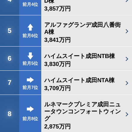
D棟
前月4位
3,857万円
アルファグランデ成田八番街
5
A棟
前月6位
3,841万円
ハイムスイート成田NTB棟
6
3,830万円
前月5位
ハイムスイート成田NTA棟
7
3,709万円
前月7位
ルネマークプレミア成田ニュ
ータウンコンフォートウィン
8
グ
前月8位
2,875万円