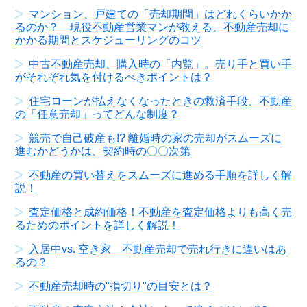
マンション、戸建ての「売却期間」はどれくらいかか
るのか？ 現役不動産営業マンが教える、不動産売却に
かかる期間とスケジューリングのコツ
中古不動産売却、購入時の「内覧」。売り手と買い手
がそれぞれ気を付けるべきポイントは？
住宅ローンが払えなくなったときの救済手段、不動産
の「任意売却」ってどんな制度？
競売で自己破産も!? 離婚時の家の売却がスムーズに
進むかどうかは、契約時の〇〇次第
不動産の買い替えをスムーズに進める手順を詳しく解
説！
査定価格と成約価格！不動産を査定価格よりも高く売
るためのポイントを詳しく解説！
入居中vs. 空き家 不動産売却で売れ行きに違いはあ
るの？
不動産売却時の"損切り"の目安とは？