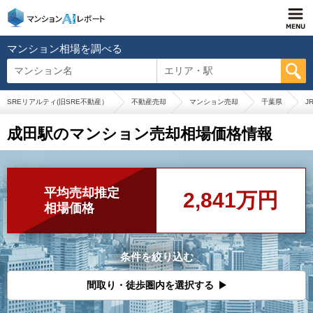
マンション相場を調べる
マンション名
エリア・駅
SREリアルティ(旧SRE不動産）
不動産売却
マンション売却
千葉県
J
成田駅のマンション売却相場価格情報
平均売却推定
2,841万円
相場価格
条件を絞り込む
間取り・徒歩圏内を選択する