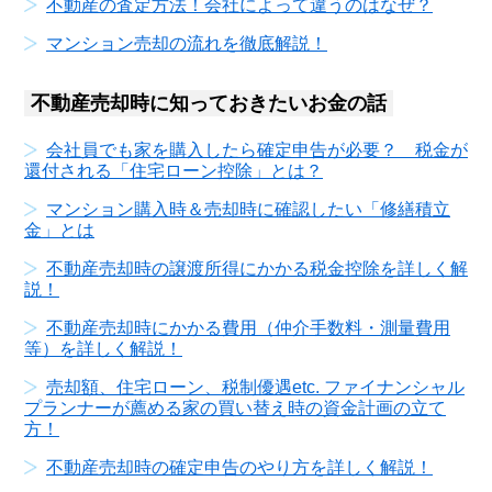
不動産の査定方法！会社によって違うのはなぜ？
マンション売却の流れを徹底解説！
不動産売却時に知っておきたいお金の話
会社員でも家を購入したら確定申告が必要？ 税金が
還付される「住宅ローン控除」とは？
マンション購入時＆売却時に確認したい「修繕積立
金」とは
不動産売却時の譲渡所得にかかる税金控除を詳しく解
説！
不動産売却時にかかる費用（仲介手数料・測量費用
等）を詳しく解説！
売却額、住宅ローン、税制優遇etc. ファイナンシャル
プランナーが薦める家の買い替え時の資金計画の立て
方！
不動産売却時の確定申告のやり方を詳しく解説！