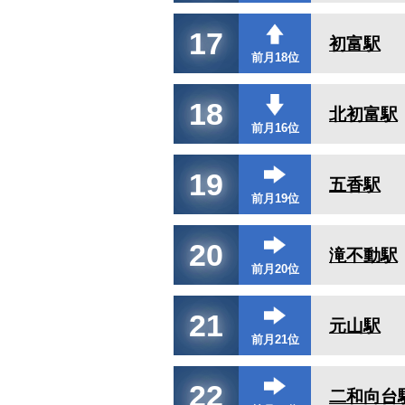
17
初富駅
前月18位
18
北初富駅
前月16位
19
五香駅
前月19位
20
滝不動駅
前月20位
21
元山駅
前月21位
22
二和向台