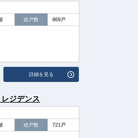
階
総戸数
869戸
詳細を見る
トレジデンス
階
総戸数
721戸