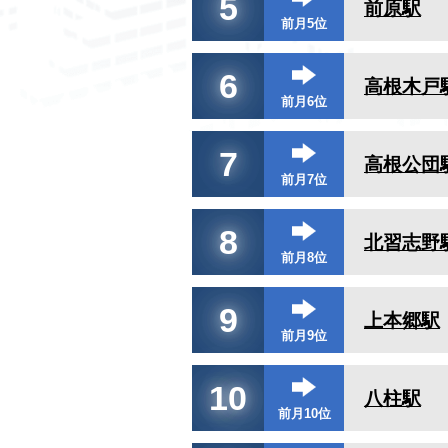
5
前原駅
前月5位
6
高根木戸
前月6位
7
高根公団
前月7位
8
北習志野
前月8位
9
上本郷駅
前月9位
10
八柱駅
前月10位