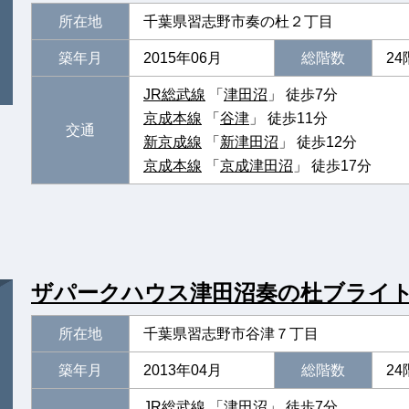
所在地
千葉県習志野市奏の杜２丁目
築年月
2015年06月
総階数
24
JR総武線
「
津田沼
」 徒歩7分
京成本線
「
谷津
」 徒歩11分
交通
新京成線
「
新津田沼
」 徒歩12分
京成本線
「
京成津田沼
」 徒歩17分
ザパークハウス津田沼奏の杜ブライ
所在地
千葉県習志野市谷津７丁目
築年月
2013年04月
総階数
24
JR総武線
「
津田沼
」 徒歩7分