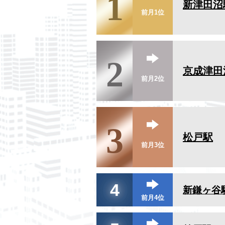
1
新津田沼
前月1位
2
京成津田
前月2位
3
松戸駅
前月3位
4
新鎌ヶ谷
前月4位