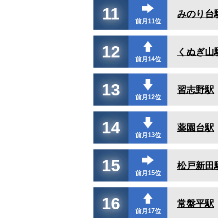
11
みのり台
前月11位
12
くぬぎ山
前月14位
13
習志野駅
前月12位
14
薬園台駅
前月13位
15
松戸新田
前月15位
16
常盤平駅
前月17位