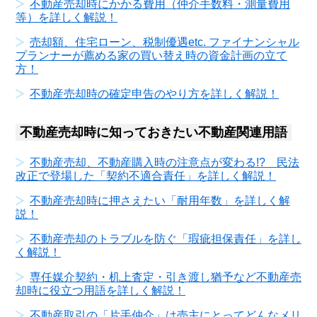
不動産売却時にかかる費用（仲介手数料・測量費用
等）を詳しく解説！
売却額、住宅ローン、税制優遇etc. ファイナンシャル
プランナーが薦める家の買い替え時の資金計画の立て
方！
不動産売却時の確定申告のやり方を詳しく解説！
不動産売却時に知っておきたい不動産関連用語
不動産売却、不動産購入時の注意点が変わる!? 民法
改正で登場した「契約不適合責任」を詳しく解説！
不動産売却時に押さえたい「耐用年数」を詳しく解
説！
不動産売却のトラブルを防ぐ「瑕疵担保責任」を詳し
く解説！
専任媒介契約・机上査定・引き渡し猶予など不動産売
却時に役立つ用語を詳しく解説！
不動産取引の「片手仲介」は売主にとってどんなメリ