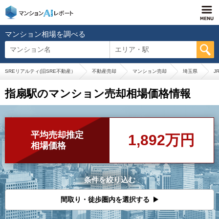
マンション相場を調べる
マンション名
エリア・駅
SREリアルティ(旧SRE不動産）
不動産売却
マンション売却
埼玉県
J
指扇駅のマンション売却相場価格情報
平均売却推定
1,892万円
相場価格
条件を絞り込む
間取り・徒歩圏内を選択する