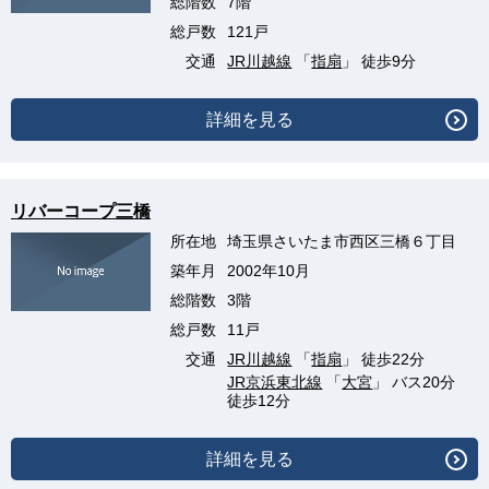
総階数
7階
総戸数
121戸
交通
JR川越線
「
指扇
」 徒歩9分
詳細を見る
リバーコープ三橋
所在地
埼玉県さいたま市西区三橋６丁目
築年月
2002年10月
総階数
3階
総戸数
11戸
交通
JR川越線
「
指扇
」 徒歩22分
JR京浜東北線
「
大宮
」 バス20分
徒歩12分
詳細を見る