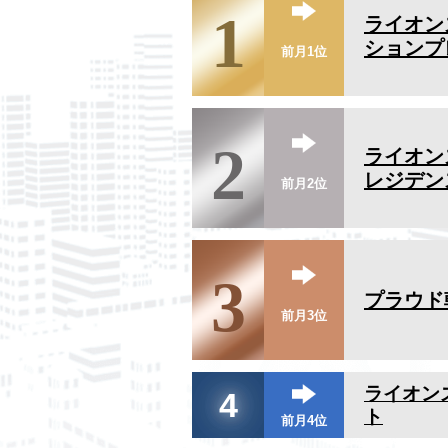
1
ライオン
ションプ
前月1位
2
ライオン
レジデン
前月2位
3
プラウド
前月3位
ライオン
4
ト
前月4位