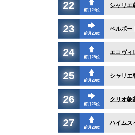
22
シャリエ
前月24位
23
ベルポー
前月23位
24
エコヴィ
前月25位
25
シャリエ
前月29位
26
クリオ朝
前月26位
27
ハイムス
前月28位