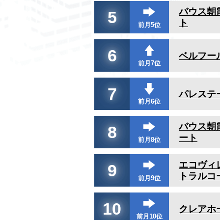
バウス朝
5
ト
前月5位
6
ベルフー
前月7位
7
パレステ
前月6位
バウス朝
8
ート
前月8位
エコヴィ
9
トラルコ
前月9位
10
クレアホ
前月10位