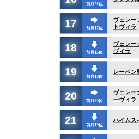
前月21位
ヴェレー
17
トヴィラ
前月17位
ヴェレー
18
ヴィラ
前月16位
19
レーベン朝
前月18位
ヴェレー
20
ーヴィラ
前月20位
21
ハイムス
前月19位