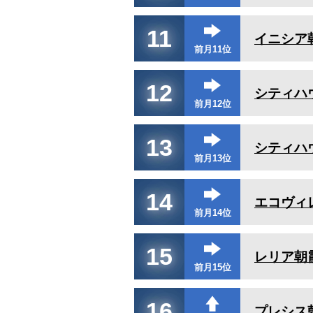
11
イニシア
前月11位
12
シティハ
前月12位
13
シティハ
前月13位
14
エコヴィ
前月14位
15
レリア朝
前月15位
16
プレシス