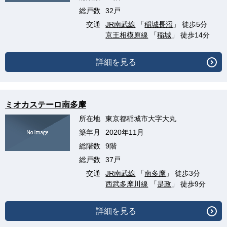
総戸数
32戸
交通
JR南武線
「
稲城長沼
」 徒歩5分
京王相模原線
「
稲城
」 徒歩14分
詳細を見る
ミオカステーロ南多摩
所在地
東京都稲城市大字大丸
築年月
2020年11月
総階数
9階
総戸数
37戸
交通
JR南武線
「
南多摩
」 徒歩3分
西武多摩川線
「
是政
」 徒歩9分
詳細を見る