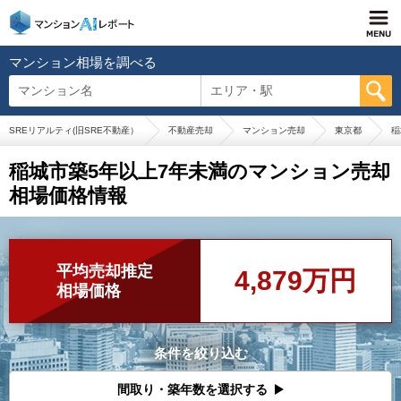
マンション相場を調べる
マンション名
エリア・駅
SREリアルティ(旧SRE不動産）
不動産売却
マンション売却
東京都
稲
稲城市築5年以上7年未満のマンション売却
相場価格情報
平均売却推定
4,879万円
相場価格
条件を絞り込む
間取り・築年数を選択する