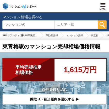
マンション相場を調べる
マンション名
エリア・駅
SREリアルティ(旧SRE不動産）
不動産売却
マンション売却
東京都
J
東青梅駅のマンション売却相場価格情報
平均売却推定
1,615万円
相場価格
条件を絞り込む
間取り・徒歩圏内を選択する