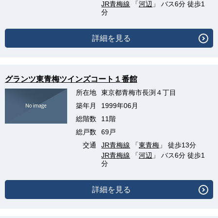
JR青梅線
「
河辺
」 バス6分 徒歩1
分
詳細を見る
グランツ東青梅ツインズコート１番館
所在地
東京都青梅市長渕４丁目
築年月
1999年06月
総階数
11階
総戸数
69戸
交通
JR青梅線
「
東青梅
」 徒歩13分
JR青梅線
「
河辺
」 バス6分 徒歩1
分
詳細を見る