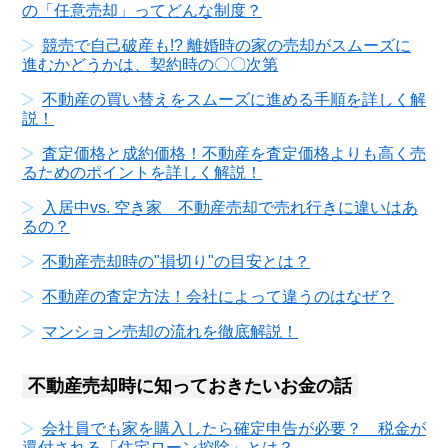
の「任意売却」ってどんな制度？
競売で自己破産も!? 離婚時の家の売却がスムーズに
進むかどうかは、契約時の〇〇次第
不動産の買い替えをスムーズに進める手順を詳しく解
説！
査定価格と成約価格！不動産を査定価格よりも高く売
るためのポイントを詳しく解説！
入居中vs. 空き家 不動産売却で売れ行きに違いはあ
るの？
不動産売却時の"損切り"の目安とは？
不動産の査定方法！会社によって違うのはなぜ？
マンション売却の流れを徹底解説！
不動産売却時に知っておきたいお金の話
会社員でも家を購入したら確定申告が必要？ 税金が
還付される「住宅ローン控除」とは？