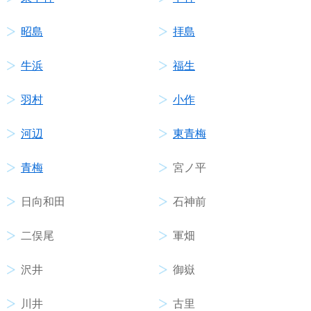
昭島
拝島
牛浜
福生
羽村
小作
河辺
東青梅
青梅
宮ノ平
日向和田
石神前
二俣尾
軍畑
沢井
御嶽
川井
古里