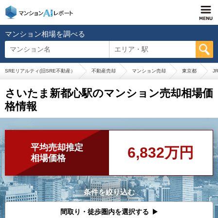
マンション相場を調べる
マンション名
エリア・駅
SREリアルティ(旧SRE不動産）
不動産売却
マンション売却
東京都
J
さいたま新都心駅のマンション売却相場価
格情報
平均売却推定
6,832万円
相場価格
条件を絞り込む
間取り・徒歩圏内を選択する