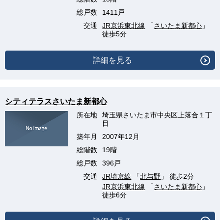
総戸数
1411戸
交通
JR京浜東北線
「
さいたま新都心
」
徒歩5分
詳細を見る
シティテラスさいたま新都心
所在地
埼玉県さいたま市中央区上落合１丁
目
築年月
2007年12月
総階数
19階
総戸数
396戸
交通
JR埼京線
「
北与野
」 徒歩2分
JR京浜東北線
「
さいたま新都心
」
徒歩6分