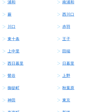
浦和
南浦和
蕨
西川口
川口
赤羽
東十条
王子
上中里
田端
西日暮里
日暮里
鶯谷
上野
御徒町
秋葉原
神田
東京