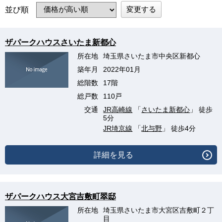
変更する
並び順
ザパークハウスさいたま新都心
所在地
埼玉県さいたま市中央区新都心
築年月
2022年01月
総階数
17階
総戸数
110戸
交通
JR高崎線
「
さいたま新都心
」 徒歩
5分
JR埼京線
「
北与野
」 徒歩4分
詳細を見る
ザパークハウス大宮吉敷町翠邸
所在地
埼玉県さいたま市大宮区吉敷町２丁
目