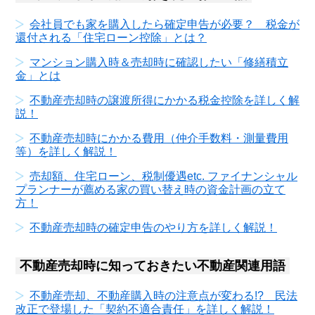
会社員でも家を購入したら確定申告が必要？ 税金が
還付される「住宅ローン控除」とは？
マンション購入時＆売却時に確認したい「修繕積立
金」とは
不動産売却時の譲渡所得にかかる税金控除を詳しく解
説！
不動産売却時にかかる費用（仲介手数料・測量費用
等）を詳しく解説！
売却額、住宅ローン、税制優遇etc. ファイナンシャル
プランナーが薦める家の買い替え時の資金計画の立て
方！
不動産売却時の確定申告のやり方を詳しく解説！
不動産売却時に知っておきたい不動産関連用語
不動産売却、不動産購入時の注意点が変わる!? 民法
改正で登場した「契約不適合責任」を詳しく解説！