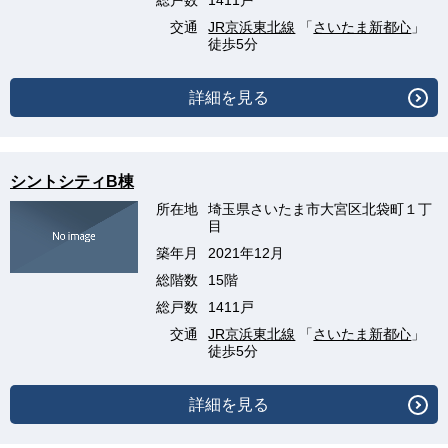
総戸数
1411戸
交通
JR京浜東北線
「
さいたま新都心
」
徒歩5分
詳細を見る
シントシティB棟
所在地
埼玉県さいたま市大宮区北袋町１丁
目
築年月
2021年12月
総階数
15階
総戸数
1411戸
交通
JR京浜東北線
「
さいたま新都心
」
徒歩5分
詳細を見る