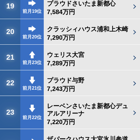
プラウドさいたま新都心
19
7,584万円
前月19位
クラッシィハウス浦和上木崎
20
7,290万円
前月20位
ウェリス大宮
21
7,289万円
前月23位
プラウド与野
22
7,243万円
前月21位
レーベンさいたま新都心デュ
23
アルアリーナ
前月22位
7,220万円
ザパークハウス大宮氷川参道