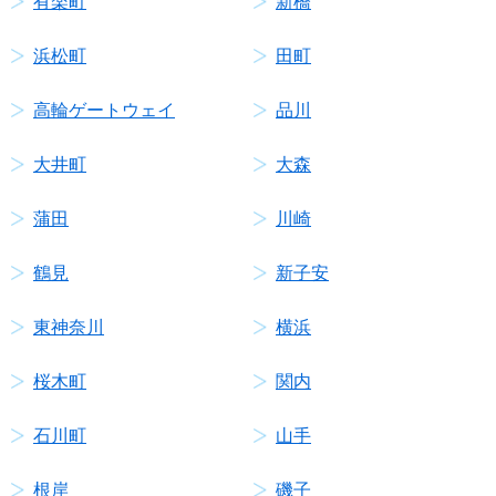
有楽町
新橋
浜松町
田町
高輪ゲートウェイ
品川
大井町
大森
蒲田
川崎
鶴見
新子安
東神奈川
横浜
桜木町
関内
石川町
山手
根岸
磯子