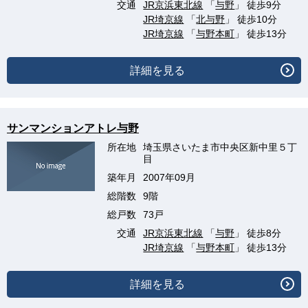
交通
JR京浜東北線
「
与野
」 徒歩9分
JR埼京線
「
北与野
」 徒歩10分
JR埼京線
「
与野本町
」 徒歩13分
詳細を見る
サンマンションアトレ与野
所在地
埼玉県さいたま市中央区新中里５丁
目
築年月
2007年09月
総階数
9階
総戸数
73戸
交通
JR京浜東北線
「
与野
」 徒歩8分
JR埼京線
「
与野本町
」 徒歩13分
詳細を見る