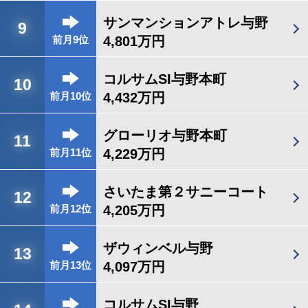
サンマンションアトレ与野
9
4,801万円
前月9位
コルサムSI与野本町
10
4,432万円
前月10位
グローリオ与野本町
11
4,229万円
前月11位
さいたま第２サニーコート
12
4,205万円
前月12位
ザウィンベル与野
13
4,097万円
前月13位
コルサムSI与野