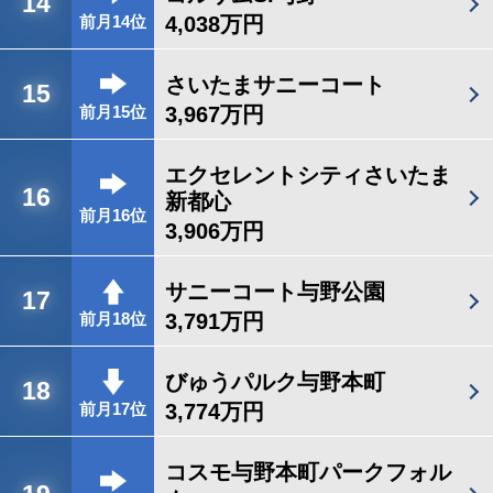
14
4,038万円
前月14位
さいたまサニーコート
15
3,967万円
前月15位
エクセレントシティさいたま
16
新都心
前月16位
3,906万円
サニーコート与野公園
17
3,791万円
前月18位
びゅうパルク与野本町
18
3,774万円
前月17位
コスモ与野本町パークフォル