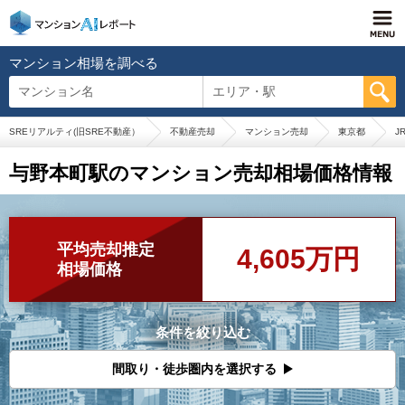
マンション相場を調べる
マンション名
エリア・駅
SREリアルティ(旧SRE不動産）
不動産売却
マンション売却
東京都
J
与野本町駅のマンション売却相場価格情報
平均売却推定
4,605万円
相場価格
条件を絞り込む
間取り・徒歩圏内を選択する