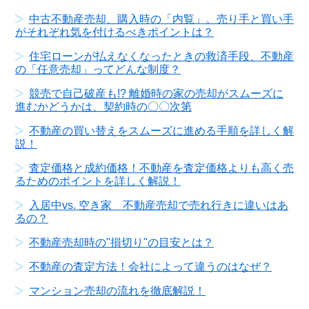
中古不動産売却、購入時の「内覧」。売り手と買い手
がそれぞれ気を付けるべきポイントは？
住宅ローンが払えなくなったときの救済手段、不動産
の「任意売却」ってどんな制度？
競売で自己破産も!? 離婚時の家の売却がスムーズに
進むかどうかは、契約時の〇〇次第
不動産の買い替えをスムーズに進める手順を詳しく解
説！
査定価格と成約価格！不動産を査定価格よりも高く売
るためのポイントを詳しく解説！
入居中vs. 空き家 不動産売却で売れ行きに違いはあ
るの？
不動産売却時の"損切り"の目安とは？
不動産の査定方法！会社によって違うのはなぜ？
マンション売却の流れを徹底解説！