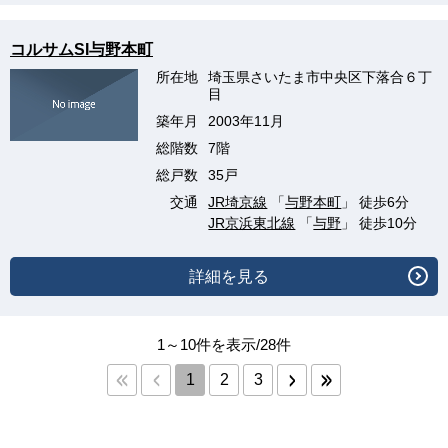
コルサムSI与野本町
所在地
埼玉県さいたま市中央区下落合６丁
目
築年月
2003年11月
総階数
7階
総戸数
35戸
交通
JR埼京線
「
与野本町
」 徒歩6分
JR京浜東北線
「
与野
」 徒歩10分
詳細を見る
1～10件を表示/28件
1
2
3