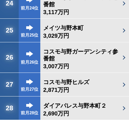
24
番館
前月24位
3,117万円
メイツ与野本町
25
3,029万円
前月25位
コスモ与野ガーデンシティ参
26
番館
前月26位
3,007万円
コスモ与野ヒルズ
27
2,871万円
前月27位
ダイアパレス与野本町２
28
2,690万円
前月28位