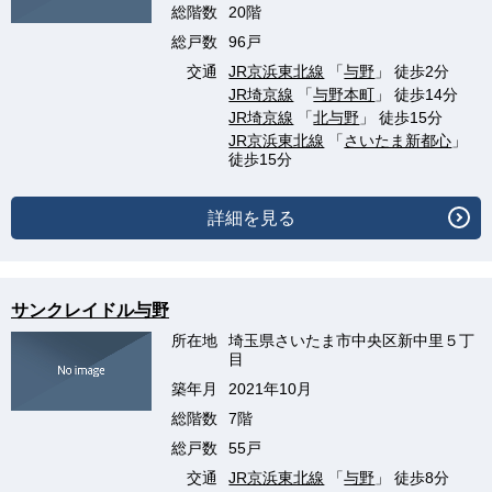
総階数
20階
総戸数
96戸
交通
JR京浜東北線
「
与野
」 徒歩2分
JR埼京線
「
与野本町
」 徒歩14分
JR埼京線
「
北与野
」 徒歩15分
JR京浜東北線
「
さいたま新都心
」
徒歩15分
詳細を見る
サンクレイドル与野
所在地
埼玉県さいたま市中央区新中里５丁
目
築年月
2021年10月
総階数
7階
総戸数
55戸
交通
JR京浜東北線
「
与野
」 徒歩8分