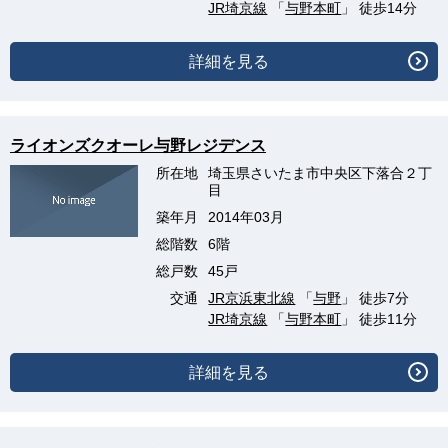
JR埼京線
「
与野本町
」 徒歩14分
詳細を見る
ライオンズクオーレ与野レジデンス
所在地
埼玉県さいたま市中央区下落合２丁
目
築年月
2014年03月
総階数
6階
総戸数
45戸
交通
JR京浜東北線
「
与野
」 徒歩7分
JR埼京線
「
与野本町
」 徒歩11分
詳細を見る