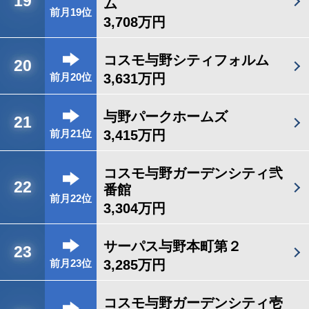
19
ム
前月19位
3,708万円
コスモ与野シティフォルム
20
3,631万円
前月20位
与野パークホームズ
21
3,415万円
前月21位
コスモ与野ガーデンシティ弐
22
番館
前月22位
3,304万円
サーパス与野本町第２
23
3,285万円
前月23位
コスモ与野ガーデンシティ壱