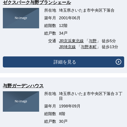
ゼクスパーク与野ブランシェール
所在地
埼玉県さいたま市中央区下落合
築年月
2001年06月
総階数
12階
総戸数
34戸
交通
JR京浜東北線
「
与野
」 徒歩5分
JR埼京線
「
与野本町
」 徒歩13分
詳細を見る
与野ガーデンハウス
所在地
埼玉県さいたま市中央区下落合３丁
目
築年月
1998年09月
総階数
8階
総戸数
30戸