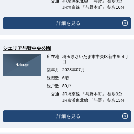
交通
JR京浜東北線
「
与野
」 徒歩3分
JR埼京線
「
与野本町
」 徒歩16分
詳細を見る
シエリア与野中央公園
所在地
埼玉県さいたま市中央区新中里４丁
目
築年月
2023年07月
総階数
6階
総戸数
80戸
交通
JR埼京線
「
与野本町
」 徒歩9分
JR京浜東北線
「
与野
」 徒歩13分
詳細を見る