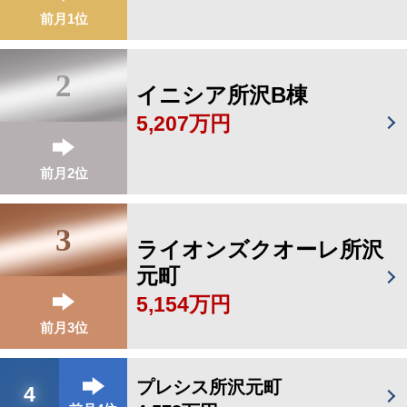
前月1位
2
イニシア所沢B棟
5,207万円
前月2位
3
ライオンズクオーレ所沢
元町
5,154万円
前月3位
プレシス所沢元町
4