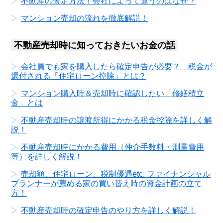
不動産の査定方法！会社によって違うのはなぜ？
マンション売却の流れを徹底解説！
不動産売却時に知っておきたいお金の話
会社員でも家を購入したら確定申告が必要？ 税金が
還付される「住宅ローン控除」とは？
マンション購入時＆売却時に確認したい「修繕積立
金」とは
不動産売却時の譲渡所得にかかる税金控除を詳しく解
説！
不動産売却時にかかる費用（仲介手数料・測量費用
等）を詳しく解説！
売却額、住宅ローン、税制優遇etc. ファイナンシャル
プランナーが薦める家の買い替え時の資金計画の立て
方！
不動産売却時の確定申告のやり方を詳しく解説！