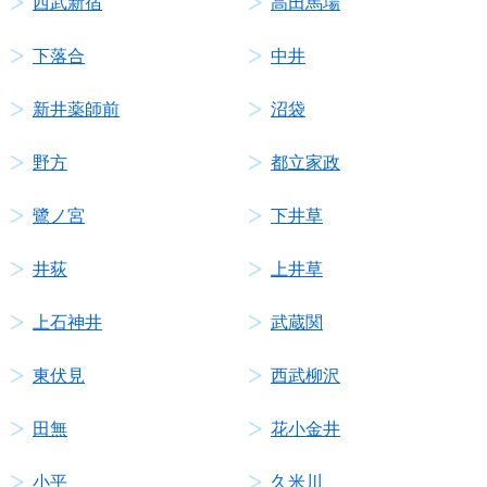
西武新宿
高田馬場
下落合
中井
新井薬師前
沼袋
野方
都立家政
鷺ノ宮
下井草
井荻
上井草
上石神井
武蔵関
東伏見
西武柳沢
田無
花小金井
小平
久米川