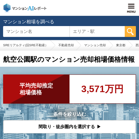
マンション相場を調べる
マンション名
エリア・駅
SREリアルティ(旧SRE不動産）
不動産売却
マンション売却
東京都
西
航空公園駅のマンション売却相場価格情報
平均売却推定
3,571万円
相場価格
条件を絞り込む
間取り・徒歩圏内を選択する