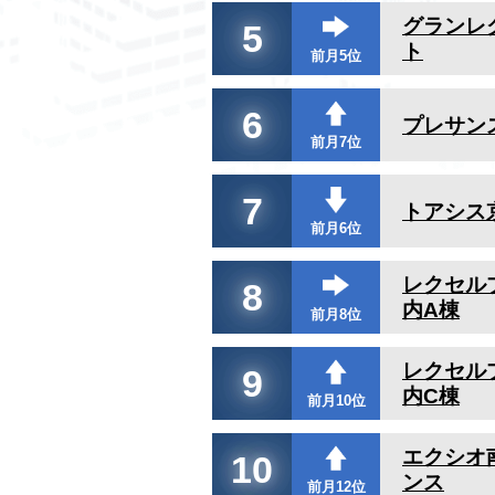
グランレ
5
ト
前月5位
6
プレサン
前月7位
7
トアシス
前月6位
レクセル
8
内A棟
前月8位
レクセル
9
内C棟
前月10位
エクシオ
10
ンス
前月12位