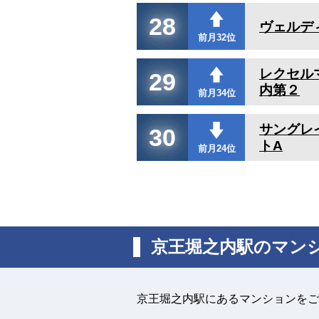
28
ヴェルデ
前月32位
レクセル
29
内第２
前月34位
サングレ
30
トA
前月24位
京王堀之内駅のマン
京王堀之内駅にあるマンションをご