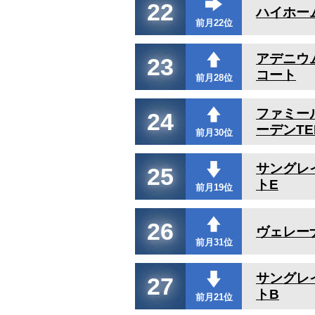
22
ハイホー
前月22位
アデニウ
23
コート
前月28位
ファミー
24
ーデンTE
前月30位
サングレ
25
トE
前月19位
26
ヴェレー
前月31位
サングレ
27
トB
前月21位