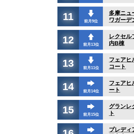
多摩ニュ
11
ワガーデン
前月9位
レクセル
12
内B棟
前月13位
フェアヒ
13
コート
前月11位
フェアヒ
14
ート
前月14位
グランレ
15
ト
前月15位
プレディ
16