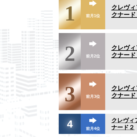
1
クレヴィ
クナード
前月1位
2
クレヴィ
クナード
前月2位
3
クレヴィ
クナード
前月3位
クレヴィ
4
ナード２
前月4位