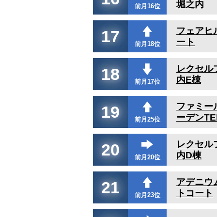
堀之内
前月16位
フェアヒ
17
ート
前月18位
レクセル
18
内E棟
前月17位
ファミー
19
ーデンTE
前月25位
レクセル
20
内D棟
前月20位
アデニウ
21
トコート
前月23位