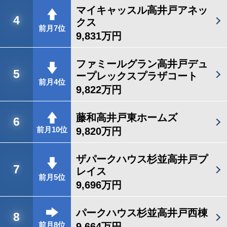
マイキャッスル高井戸アネッ
4
クス
前月7位
9,831万円
ファミールグラン高井戸デュ
5
ープレックスプラザコート
前月4位
9,822万円
藤和高井戸東ホームズ
6
9,820万円
前月10位
ザパークハウス杉並高井戸プ
7
レイス
前月5位
9,696万円
パークハウス杉並高井戸西棟
8
9,664万円
前月8位