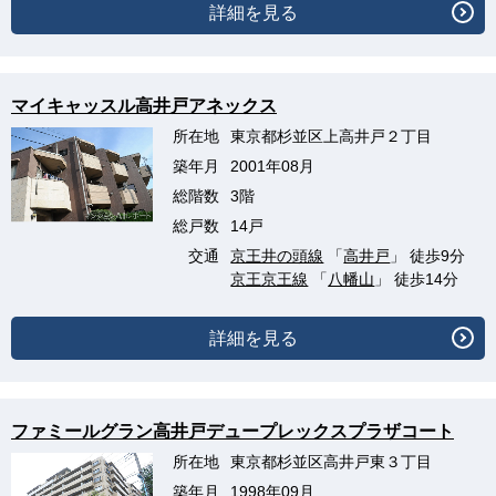
詳細を見る
マイキャッスル高井戸アネックス
所在地
東京都杉並区上高井戸２丁目
築年月
2001年08月
総階数
3階
総戸数
14戸
交通
京王井の頭線
「
高井戸
」 徒歩9分
京王京王線
「
八幡山
」 徒歩14分
詳細を見る
ファミールグラン高井戸デュープレックスプラザコート
所在地
東京都杉並区高井戸東３丁目
築年月
1998年09月