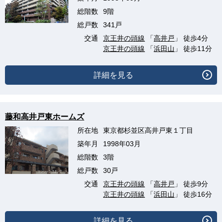
総階数
9階
総戸数
341戸
交通
京王井の頭線
「
高井戸
」 徒歩4分
京王井の頭線
「
浜田山
」 徒歩11分
詳細を見る
藤和高井戸東ホームズ
所在地
東京都杉並区高井戸東１丁目
築年月
1998年03月
総階数
3階
総戸数
30戸
交通
京王井の頭線
「
高井戸
」 徒歩9分
京王井の頭線
「
浜田山
」 徒歩16分
詳細を見る