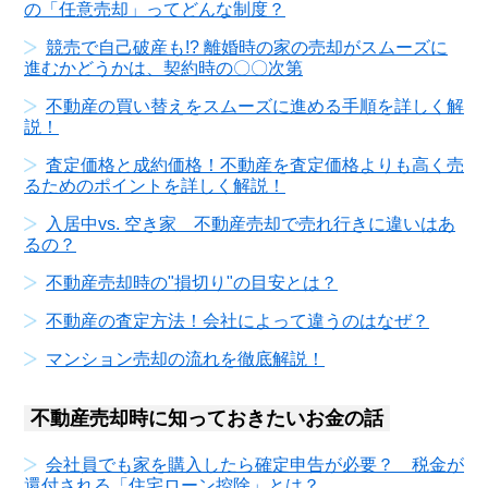
の「任意売却」ってどんな制度？
競売で自己破産も!? 離婚時の家の売却がスムーズに
進むかどうかは、契約時の〇〇次第
不動産の買い替えをスムーズに進める手順を詳しく解
説！
査定価格と成約価格！不動産を査定価格よりも高く売
るためのポイントを詳しく解説！
入居中vs. 空き家 不動産売却で売れ行きに違いはあ
るの？
不動産売却時の"損切り"の目安とは？
不動産の査定方法！会社によって違うのはなぜ？
マンション売却の流れを徹底解説！
不動産売却時に知っておきたいお金の話
会社員でも家を購入したら確定申告が必要？ 税金が
還付される「住宅ローン控除」とは？