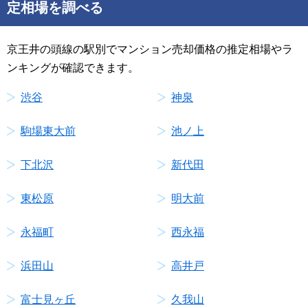
定相場を調べる
京王井の頭線の駅別でマンション売却価格の推定相場やラ
ンキングが確認できます。
渋谷
神泉
駒場東大前
池ノ上
下北沢
新代田
東松原
明大前
永福町
西永福
浜田山
高井戸
富士見ヶ丘
久我山