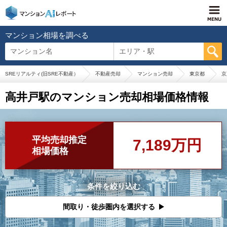
マンション相場を調べる
マンション名
エリア・駅
SREリアルティ(旧SRE不動産）
不動産売却
マンション売却
東京都
京
高井戸駅のマンション売却相場価格情報
平均売却推定
7,189万円
相場価格
条件を絞り込む
間取り・徒歩圏内を選択する