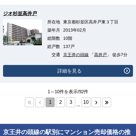
ジオ杉並高井戸
所在地
東京都杉並区高井戸東３丁目
築年月
2013年02月
総階数
10階
総戸数
137戸
交通
京王井の頭線
「
高井戸
」 徒歩7分
詳細を見る
1～10件を表示/92件
1
2
3
10
...
京王井の頭線の駅別にマンション売却価格の推