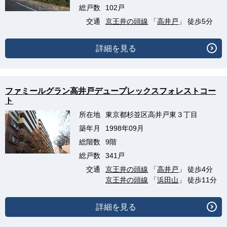
総戸数
102戸
交通
京王井の頭線
「
高井戸
」 徒歩5分
詳細を見る
ファミールグラン高井戸デュープレックスフォレストコー
ト
所在地
東京都杉並区高井戸東３丁目
築年月
1998年09月
総階数
9階
総戸数
341戸
交通
京王井の頭線
「
高井戸
」 徒歩4分
京王井の頭線
「
浜田山
」 徒歩11分
詳細を見る