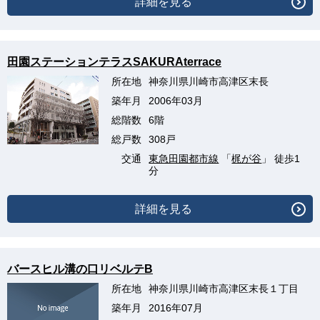
詳細を見る
田園ステーションテラスSAKURAterrace
所在地
神奈川県川崎市高津区末長
築年月
2006年03月
総階数
6階
総戸数
308戸
交通
東急田園都市線
「
梶が谷
」 徒歩1
分
詳細を見る
バースヒル溝の口リベルテB
所在地
神奈川県川崎市高津区末長１丁目
築年月
2016年07月