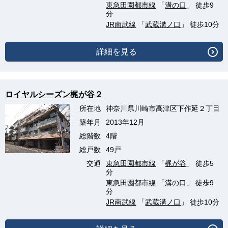
東急田園都市線
「
溝の口
」 徒歩9
分
JR南武線
「
武蔵溝ノ口
」 徒歩10分
詳細を見る
ロイヤルシーズン梶が谷２
所在地
神奈川県川崎市高津区下作延２丁目
築年月
2013年12月
総階数
4階
総戸数
49戸
交通
東急田園都市線
「
梶が谷
」 徒歩5
分
東急田園都市線
「
溝の口
」 徒歩9
分
JR南武線
「
武蔵溝ノ口
」 徒歩10分