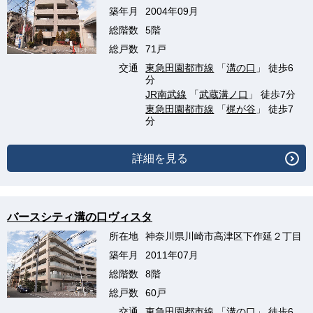
築年月
2004年09月
総階数
5階
総戸数
71戸
交通
東急田園都市線
「
溝の口
」 徒歩6
分
JR南武線
「
武蔵溝ノ口
」 徒歩7分
東急田園都市線
「
梶が谷
」 徒歩7
分
詳細を見る
バースシティ溝の口ヴィスタ
所在地
神奈川県川崎市高津区下作延２丁目
築年月
2011年07月
総階数
8階
総戸数
60戸
交通
東急田園都市線
「
溝の口
」 徒歩6