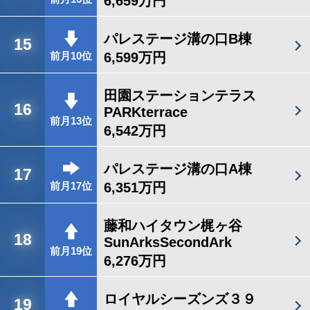
6,659万円
パレステージ溝の口B棟
15
6,599万円
前月10位
田園ステーションテラス
16
PARKterrace
前月13位
6,542万円
パレステージ溝の口A棟
17
6,351万円
前月17位
藤和ハイタウン梶ヶ谷
18
SunArksSecondArk
前月19位
6,276万円
ロイヤルシーズンズ３９
19