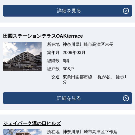
詳細を見る
田園ステーションテラスOAKterrace
所在地
神奈川県川崎市高津区末長
築年月
2006年03月
総階数
6階
総戸数
308戸
交通
東急田園都市線
「
梶が谷
」 徒歩1
分
詳細を見る
ジェイパーク溝の口ヒルズ
所在地
神奈川県川崎市高津区下作延