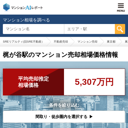
マンション相場を調べる
マンション名
エリア・駅
SREリアルティ(旧SRE不動産）
不動産売却
マンション売却
東京都
東
梶が谷駅のマンション売却相場価格情報
平均売却推定
5,307万円
相場価格
条件を絞り込む
間取り・徒歩圏内を選択する