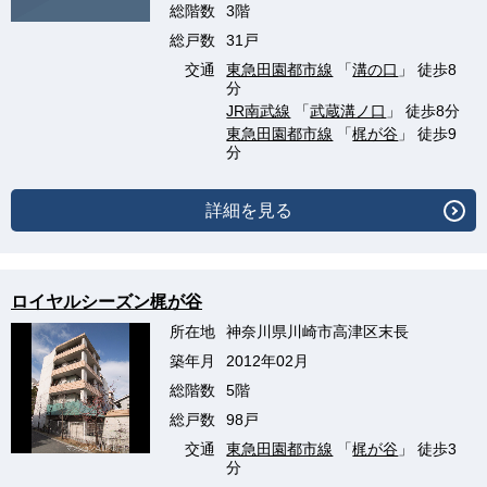
総階数
3階
総戸数
31戸
交通
東急田園都市線
「
溝の口
」 徒歩8
分
JR南武線
「
武蔵溝ノ口
」 徒歩8分
東急田園都市線
「
梶が谷
」 徒歩9
分
詳細を見る
ロイヤルシーズン梶が谷
所在地
神奈川県川崎市高津区末長
築年月
2012年02月
総階数
5階
総戸数
98戸
交通
東急田園都市線
「
梶が谷
」 徒歩3
分