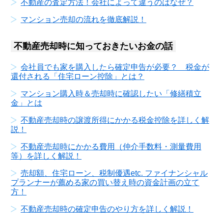
不動産の査定方法！会社によって違うのはなぜ？
マンション売却の流れを徹底解説！
不動産売却時に知っておきたいお金の話
会社員でも家を購入したら確定申告が必要？ 税金が
還付される「住宅ローン控除」とは？
マンション購入時＆売却時に確認したい「修繕積立
金」とは
不動産売却時の譲渡所得にかかる税金控除を詳しく解
説！
不動産売却時にかかる費用（仲介手数料・測量費用
等）を詳しく解説！
売却額、住宅ローン、税制優遇etc. ファイナンシャル
プランナーが薦める家の買い替え時の資金計画の立て
方！
不動産売却時の確定申告のやり方を詳しく解説！