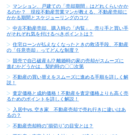
マンション、戸建ての「売却期間」はどれくらいかか
るのか？ 現役不動産営業マンが教える、不動産売却に
かかる期間とスケジューリングのコツ
中古不動産売却、購入時の「内覧」。売り手と買い手
がそれぞれ気を付けるべきポイントは？
住宅ローンが払えなくなったときの救済手段、不動産
の「任意売却」ってどんな制度？
競売で自己破産も!? 離婚時の家の売却がスムーズに
進むかどうかは、契約時の〇〇次第
不動産の買い替えをスムーズに進める手順を詳しく解
説！
査定価格と成約価格！不動産を査定価格よりも高く売
るためのポイントを詳しく解説！
入居中vs. 空き家 不動産売却で売れ行きに違いはあ
るの？
不動産売却時の"損切り"の目安とは？