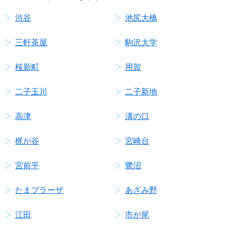
渋谷
池尻大橋
三軒茶屋
駒沢大学
桜新町
用賀
二子玉川
二子新地
高津
溝の口
梶が谷
宮崎台
宮前平
鷺沼
たまプラーザ
あざみ野
江田
市が尾