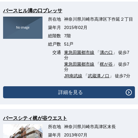
バースヒル溝の口ブレッサ
所在地
神奈川県川崎市高津区下作延２丁目
築年月
2015年02月
総階数
7階
総戸数
51戸
交通
東急田園都市線
「
溝の口
」 徒歩7
分
東急田園都市線
「
梶が谷
」 徒歩7
分
JR南武線
「
武蔵溝ノ口
」 徒歩7分
詳細を見る
バースシティ梶が谷ウエスト
所在地
神奈川県川崎市高津区末長
築年月
2013年07月