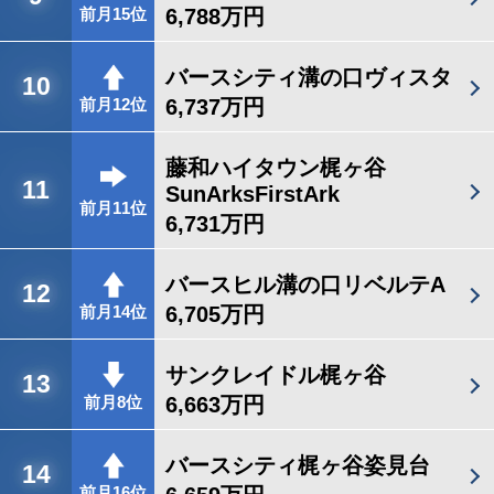
6,788万円
前月15位
バースシティ溝の口ヴィスタ
10
6,737万円
前月12位
藤和ハイタウン梶ヶ谷
11
SunArksFirstArk
前月11位
6,731万円
バースヒル溝の口リベルテA
12
6,705万円
前月14位
サンクレイドル梶ヶ谷
13
6,663万円
前月8位
バースシティ梶ヶ谷姿見台
14
前月16位