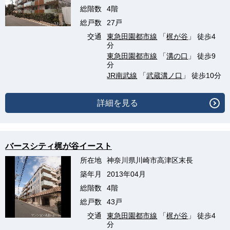
総階数
4階
総戸数
27戸
交通
東急田園都市線
「
梶が谷
」 徒歩4
分
東急田園都市線
「
溝の口
」 徒歩9
分
JR南武線
「
武蔵溝ノ口
」 徒歩10分
詳細を見る
バースシティ梶が谷イースト
所在地
神奈川県川崎市高津区末長
築年月
2013年04月
総階数
4階
総戸数
43戸
交通
東急田園都市線
「
梶が谷
」 徒歩4
分