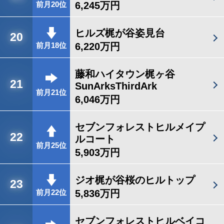
6,245万円
前月20位
ヒルズ梶が谷姿見台
20
6,220万円
前月18位
藤和ハイタウン梶ヶ谷
21
SunArksThirdArk
前月21位
6,046万円
セブンフォレストヒルメイプ
22
ルコート
前月25位
5,903万円
ジオ梶が谷桜のヒルトップ
23
5,836万円
前月22位
セブンフォレストヒルベイコ