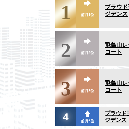
1
プラウド
ジデンス
前月1位
2
飛鳥山レ
コート
前月2位
3
飛鳥山レ
コート
前月3位
プラウド
4
ジデンス
前月5位