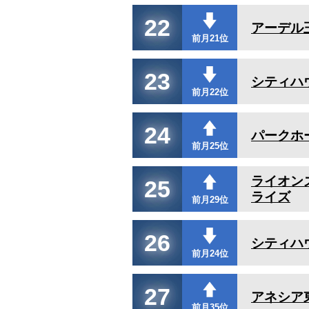
22
アーデル
前月21位
23
シティハ
前月22位
24
パークホ
前月25位
ライオン
25
ライズ
前月29位
26
シティハ
前月24位
27
アネシア
前月35位