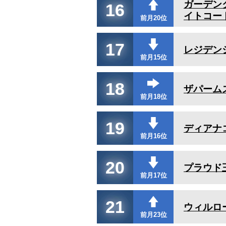
ガーデン
16
イトコー
前月20位
17
レジデン
前月15位
18
ザパーム
前月18位
19
ディアナ
前月16位
20
プラウド
前月17位
21
ウィルロ
前月23位