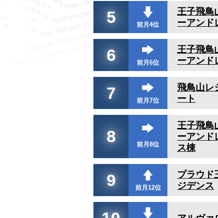
王子飛鳥
5
ーアンド
前月4位
王子飛鳥
6
ーアンド
前月6位
飛鳥山レ
7
ート
前月7位
王子飛鳥
8
ーアンド
前月8位
ス棟
プラウド
9
ジデンス
前月12位
10