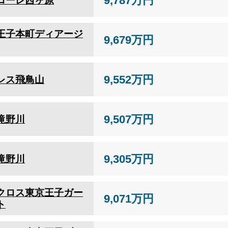
9,787万円
ローレ西ヶ原
王子本町ディアージ
9,679万円
9,552万円
レス飛鳥山
9,507万円
滝野川
9,305万円
滝野川
クロス東京王子ガー
9,071万円
ト