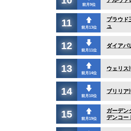
アルヴァ
前月9位
プラウド
11
ュ
前月13位
12
ダイアパ
前月11位
13
ウェリス
前月14位
14
ブリリア
前月10位
ガーデン
15
デンコー
前月19位