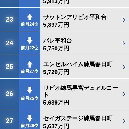
5,913万円
サットンアリビオ平和台
23
5,897万円
前月24位
パレ平和台
24
5,750万円
前月22位
エンゼルハイム練馬春日町
25
5,729万円
前月27位
リビオ練馬早宮デュアルコー
26
ト
前月25位
5,639万円
セイガステージ練馬春日町
27
5,637万円
前月26位