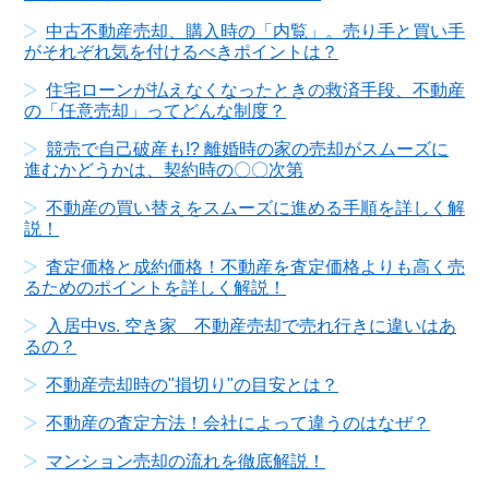
中古不動産売却、購入時の「内覧」。売り手と買い手
がそれぞれ気を付けるべきポイントは？
住宅ローンが払えなくなったときの救済手段、不動産
の「任意売却」ってどんな制度？
競売で自己破産も!? 離婚時の家の売却がスムーズに
進むかどうかは、契約時の〇〇次第
不動産の買い替えをスムーズに進める手順を詳しく解
説！
査定価格と成約価格！不動産を査定価格よりも高く売
るためのポイントを詳しく解説！
入居中vs. 空き家 不動産売却で売れ行きに違いはあ
るの？
不動産売却時の"損切り"の目安とは？
不動産の査定方法！会社によって違うのはなぜ？
マンション売却の流れを徹底解説！