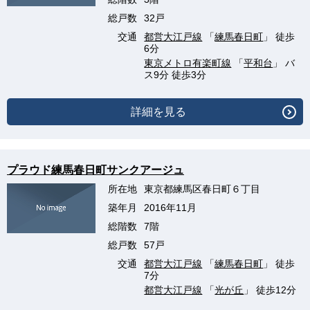
総戸数
32戸
交通
都営大江戸線
「
練馬春日町
」 徒歩
6分
東京メトロ有楽町線
「
平和台
」 バ
ス9分 徒歩3分
詳細を見る
プラウド練馬春日町サンクアージュ
所在地
東京都練馬区春日町６丁目
築年月
2016年11月
総階数
7階
総戸数
57戸
交通
都営大江戸線
「
練馬春日町
」 徒歩
7分
都営大江戸線
「
光が丘
」 徒歩12分