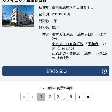
ジオイニシア練馬春日町
所在地
東京都練馬区春日町５丁目
築年月
2013年10月
総階数
7階
総戸数
53戸
交通
都営大江戸線
「
練馬春日町
」 徒歩
2分
東京メトロ有楽町線
「
平和台
」 バ
ス5分 徒歩1分
西武池袋・豊島線
「
練馬
」 バス15
分 徒歩1分
詳細を見る
1～10件を表示/54件
1
2
3
6
...