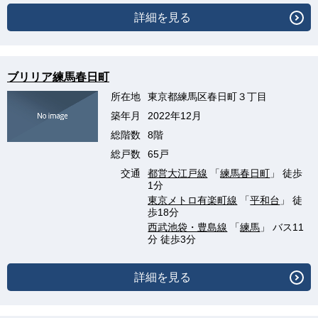
詳細を見る
ブリリア練馬春日町
所在地
東京都練馬区春日町３丁目
築年月
2022年12月
総階数
8階
総戸数
65戸
交通
都営大江戸線
「
練馬春日町
」 徒歩
1分
東京メトロ有楽町線
「
平和台
」 徒
歩18分
西武池袋・豊島線
「
練馬
」 バス11
分 徒歩3分
詳細を見る