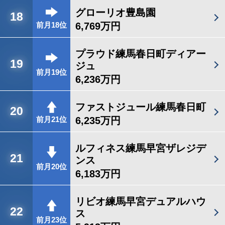
グローリオ豊島園
18
6,769万円
前月18位
プラウド練馬春日町ディアー
19
ジュ
前月19位
6,236万円
ファストジュール練馬春日町
20
6,235万円
前月21位
ルフィネス練馬早宮ザレジデ
21
ンス
前月20位
6,183万円
リビオ練馬早宮デュアルハウ
22
ス
前月23位