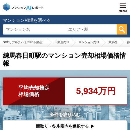
マンション相場を調べる
マンション名
エリア・駅
SREリアルティ(旧SRE不動産）
不動産売却
マンション売却
東京都
都
練馬春日町駅のマンション売却相場価格情
報
平均売却推定
5,934万円
相場価格
条件を絞り込む
間取り・徒歩圏内を選択する