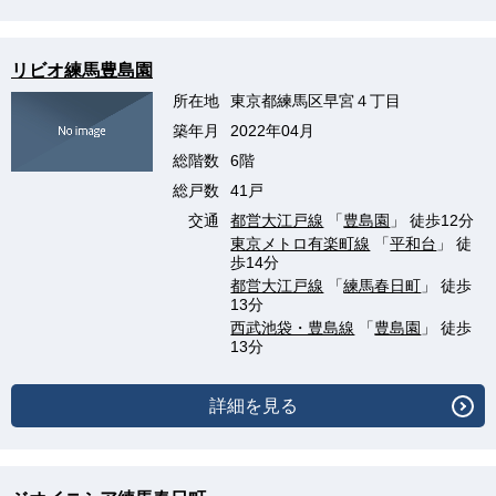
リビオ練馬豊島園
所在地
東京都練馬区早宮４丁目
築年月
2022年04月
総階数
6階
総戸数
41戸
交通
都営大江戸線
「
豊島園
」 徒歩12分
東京メトロ有楽町線
「
平和台
」 徒
歩14分
都営大江戸線
「
練馬春日町
」 徒歩
13分
西武池袋・豊島線
「
豊島園
」 徒歩
13分
詳細を見る