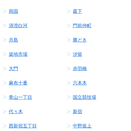
両国
森下
清澄白河
門前仲町
月島
勝どき
築地市場
汐留
大門
赤羽橋
麻布十番
六本木
青山一丁目
国立競技場
代々木
新宿
西新宿五丁目
中野坂上