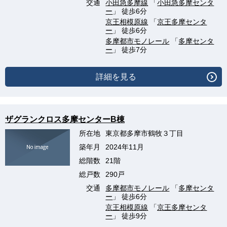
交通
小田急多摩線
「
小田急多摩センタ
ー
」 徒歩6分
京王相模原線
「
京王多摩センタ
ー
」 徒歩6分
多摩都市モノレール
「
多摩センタ
ー
」 徒歩7分
詳細を見る
ザグランクロス多摩センターB棟
所在地
東京都多摩市鶴牧３丁目
築年月
2024年11月
総階数
21階
総戸数
290戸
交通
多摩都市モノレール
「
多摩センタ
ー
」 徒歩6分
京王相模原線
「
京王多摩センタ
ー
」 徒歩9分