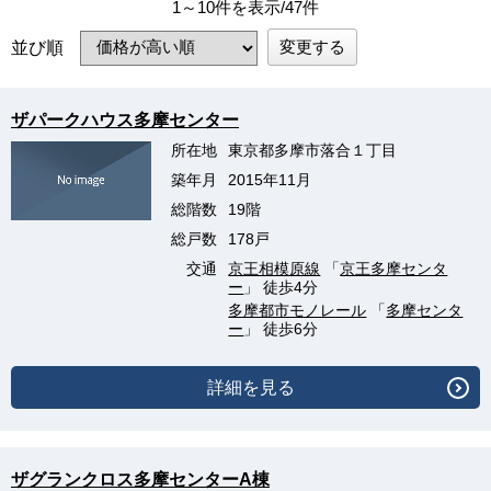
1～10件を表示/47件
変更する
並び順
ザパークハウス多摩センター
所在地
東京都多摩市落合１丁目
築年月
2015年11月
総階数
19階
総戸数
178戸
交通
京王相模原線
「
京王多摩センタ
ー
」 徒歩4分
多摩都市モノレール
「
多摩センタ
ー
」 徒歩6分
詳細を見る
ザグランクロス多摩センターA棟