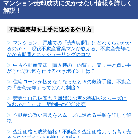
マンション売却成功に欠かせない情報を詳しく
解説！
不動産売却を上手に進めるやり方
マンション、戸建ての「売却期間」はどれくらいかか
るのか？ 現役不動産営業マンが教える、不動産売却に
かかる期間とスケジューリングのコツ
中古不動産売却、購入時の「内覧」。売り手と買い手
がそれぞれ気を付けるべきポイントは？
住宅ローンが払えなくなったときの救済手段、不動産
の「任意売却」ってどんな制度？
競売で自己破産も!? 離婚時の家の売却がスムーズに
進むかどうかは、契約時の〇〇次第
不動産の買い替えをスムーズに進める手順を詳しく解
説！
査定価格と成約価格！不動産を査定価格よりも高く売
るためのポイントを詳しく解説！