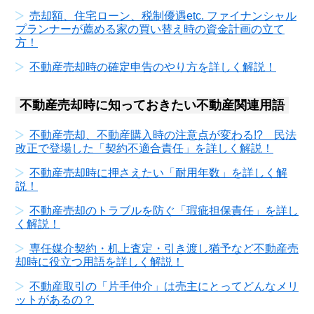
売却額、住宅ローン、税制優遇etc. ファイナンシャル
プランナーが薦める家の買い替え時の資金計画の立て
方！
不動産売却時の確定申告のやり方を詳しく解説！
不動産売却時に知っておきたい不動産関連用語
不動産売却、不動産購入時の注意点が変わる!? 民法
改正で登場した「契約不適合責任」を詳しく解説！
不動産売却時に押さえたい「耐用年数」を詳しく解
説！
不動産売却のトラブルを防ぐ「瑕疵担保責任」を詳し
く解説！
専任媒介契約・机上査定・引き渡し猶予など不動産売
却時に役立つ用語を詳しく解説！
不動産取引の「片手仲介」は売主にとってどんなメリ
ットがあるの？