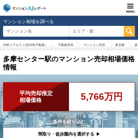
マンション相場を調べる
マンション名
エリア・駅
SREリアルティ(旧SRE不動産）
不動産売却
マンション売却
東京都
多
多摩センター駅のマンション売却相場価格
情報
平均売却推定
5,766万円
相場価格
条件を絞り込む
間取り・徒歩圏内を選択する