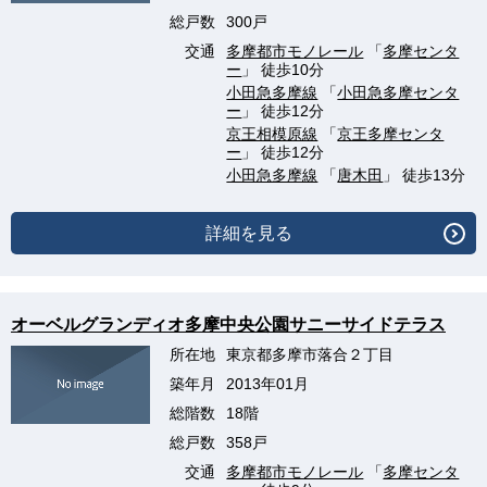
総戸数
300戸
交通
多摩都市モノレール
「
多摩センタ
ー
」 徒歩10分
小田急多摩線
「
小田急多摩センタ
ー
」 徒歩12分
京王相模原線
「
京王多摩センタ
ー
」 徒歩12分
小田急多摩線
「
唐木田
」 徒歩13分
詳細を見る
オーベルグランディオ多摩中央公園サニーサイドテラス
所在地
東京都多摩市落合２丁目
築年月
2013年01月
総階数
18階
総戸数
358戸
交通
多摩都市モノレール
「
多摩センタ