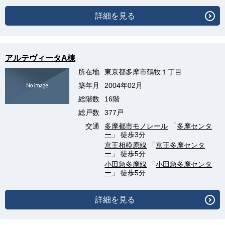
詳細を見る
アルテヴィータA棟
所在地
東京都多摩市鶴牧１丁目
築年月
2004年02月
総階数
16階
総戸数
377戸
交通
多摩都市モノレール
「
多摩センタ
ー
」 徒歩3分
京王相模原線
「
京王多摩センタ
ー
」 徒歩5分
小田急多摩線
「
小田急多摩センタ
ー
」 徒歩5分
詳細を見る