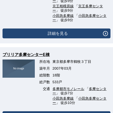
ー
」 徒歩9分
京王相模原線
「
京王多摩センタ
ー
」 徒歩9分
小田急多摩線
「
小田急多摩センタ
ー
」 徒歩9分
詳細を見る
ブリリア多摩センターE棟
所在地
東京都多摩市鶴牧３丁目
築年月
2007年03月
総階数
18階
総戸数
533戸
交通
多摩都市モノレール
「
多摩センタ
ー
」 徒歩7分
小田急多摩線
「
小田急多摩センタ
ー
」 徒歩10分