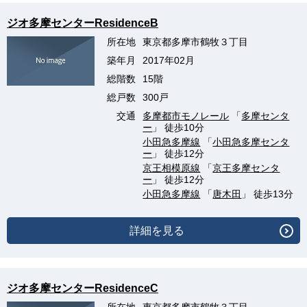
ジオ多摩センターResidenceB
所在地
東京都多摩市鶴牧３丁目
築年月
2017年02月
総階数
15階
総戸数
300戸
交通
多摩都市モノレール
「
多摩センタ
ー
」 徒歩10分
小田急多摩線
「
小田急多摩センタ
ー
」 徒歩12分
京王相模原線
「
京王多摩センタ
ー
」 徒歩12分
小田急多摩線
「
唐木田
」 徒歩13分
詳細を見る
ジオ多摩センターResidenceC