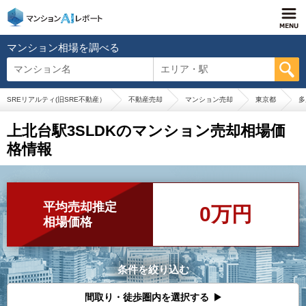
マンション相場を調べる
マンション名
エリア・駅
SREリアルティ(旧SRE不動産）
不動産売却
マンション売却
東京都
多
上北台駅3SLDKのマンション売却相場価
格情報
平均売却推定
0万円
相場価格
条件を絞り込む
間取り・徒歩圏内を選択する