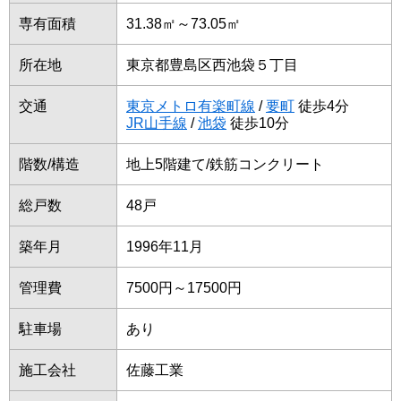
専有面積
31.38㎡～73.05㎡
所在地
東京都豊島区西池袋５丁目
交通
東京メトロ有楽町線
/
要町
徒歩4分
JR山手線
/
池袋
徒歩10分
階数/構造
地上5階建て/鉄筋コンクリート
総戸数
48戸
築年月
1996年11月
管理費
7500円～17500円
駐車場
あり
施工会社
佐藤工業