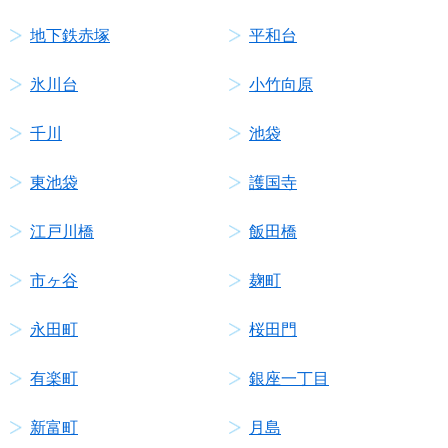
地下鉄赤塚
平和台
氷川台
小竹向原
千川
池袋
東池袋
護国寺
江戸川橋
飯田橋
市ヶ谷
麹町
永田町
桜田門
有楽町
銀座一丁目
新富町
月島