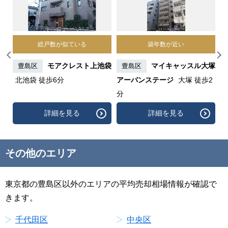
総戸数が似ている
築年数が近い
ンシ
モアクレスト上池袋
マイキャッスル大塚
豊島区
豊島区
分
北池袋 徒歩6分
アーバンステージ
大塚 徒歩2
歩
分
詳細を見る
詳細を見る
その他のエリア
東京都の豊島区以外のエリアの平均売却相場情報が確認で
きます。
千代田区
中央区