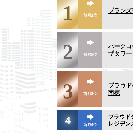
1
ブランズ
前月1位
2
パークコ
ザタワー
前月2位
3
プラウド
南棟
前月3位
プラウド
4
レジデン
前月4位