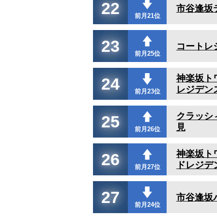
22
市谷逢坂
前月21位
23
コートレ
前月25位
神楽坂ト
24
レジデン
前月23位
クラッシ
25
見
前月26位
神楽坂ト
26
ドレジデ
前月27位
27
市谷逢坂
前月24位