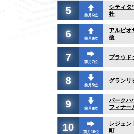
シティタ
5
杜
前月6位
アルビオ
6
橋
前月9位
7
プラウド
前月7位
8
グランリ
前月5位
パークハ
9
フィナー
前月8位
レジェン
10
町
前月10位