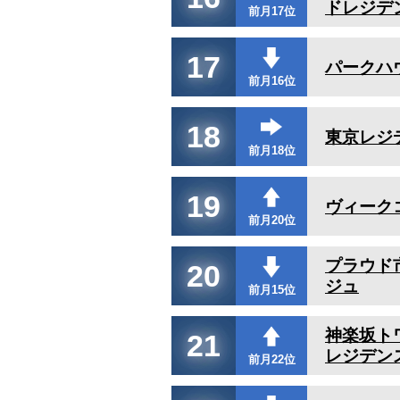
ドレジデ
前月17位
17
パークハ
前月16位
18
東京レジ
前月18位
19
ヴィーク
前月20位
プラウド
20
ジュ
前月15位
神楽坂ト
21
レジデン
前月22位