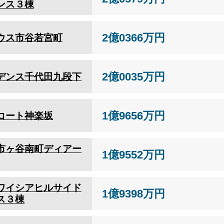
ンス３棟
2億0366万円
ウス市谷若宮町
2億0035万円
デンス千代田九段下
1億9656万円
コート神楽坂
市ヶ谷南町ディアー
1億9552万円
ワイシアヒルサイド
1億9398万円
ス３棟