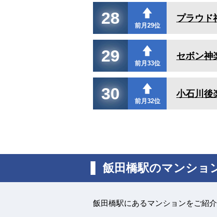
28
プラウド
前月29位
29
セボン神
前月33位
30
小石川後
前月32位
飯田橋駅のマンショ
飯田橋駅にあるマンションをご紹介