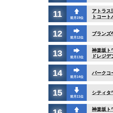
アトラス
11
トコート
前月19位
12
ブランズ
前月12位
神楽坂ト
13
ドレジデ
前月13位
14
パークコ
前月14位
15
シティタ
前月11位
神楽坂ト
16