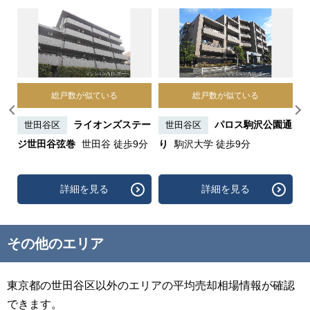
総戸数が似ている
総戸数が似ている
尾
ライオンズステー
パロス駒沢公園通
世田谷区
世田谷区
ジ世田谷弦巻
世田谷 徒歩9分
り
駒沢大学 徒歩9分
詳細を見る
詳細を見る
その他のエリア
東京都の世田谷区以外のエリアの平均売却相場情報が確認
できます。