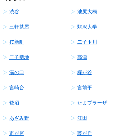
渋谷
池尻大橋
三軒茶屋
駒沢大学
桜新町
二子玉川
二子新地
高津
溝の口
梶が谷
宮崎台
宮前平
鷺沼
たまプラーザ
あざみ野
江田
市が尾
藤が丘