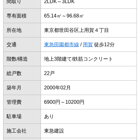
間取り
2LDK～3LDK
専有面積
65.14㎡～96.68㎡
所在地
東京都世田谷区上用賀４丁目
交通
東急田園都市線
/
用賀
徒歩12分
階数/構造
地上3階建て/鉄筋コンクリート
総戸数
22戸
築年月
2000年02月
管理費
6900円～10200円
駐車場
あり
施工会社
東急建設