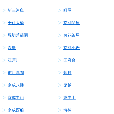
新三河島
町屋
千住大橋
京成関屋
堀切菖蒲園
お花茶屋
青砥
京成小岩
江戸川
国府台
市川真間
菅野
京成八幡
鬼越
京成中山
東中山
京成西船
海神