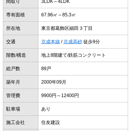
間取り
3LDK～4LDK
専有面積
67.96㎡～85.3㎡
所在地
東京都葛飾区細田３丁目
交通
京成本線
/
京成高砂
徒歩9分
階数/構造
地上8階建て/鉄筋コンクリート
総戸数
89戸
築年月
2000年09月
管理費
9900円～12400円
駐車場
あり
施工会社
住友建設