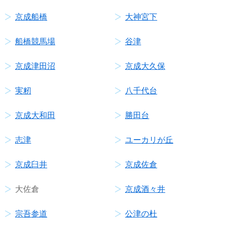
京成船橋
大神宮下
船橋競馬場
谷津
京成津田沼
京成大久保
実籾
八千代台
京成大和田
勝田台
志津
ユーカリが丘
京成臼井
京成佐倉
大佐倉
京成酒々井
宗吾参道
公津の杜