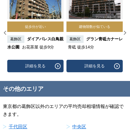
徒歩分が近い
建物階数が似ている
 徒
ダイアパレス白鳥親
グラン青砥カナーレ
葛飾区
葛飾区
水公園
お花茶屋 徒歩9分
青砥 徒歩14分
ジ
詳細を見る
詳細を見る
その他のエリア
東京都の葛飾区以外のエリアの平均売却相場情報が確認で
きます。
千代田区
中央区