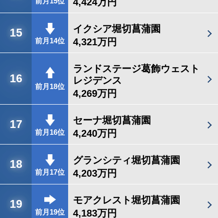
4,424万円
前月15位
イクシア堀切菖蒲園
15
4,321万円
前月14位
ランドステージ葛飾ウェスト
16
レジデンス
前月18位
4,269万円
セーナ堀切菖蒲園
17
4,240万円
前月16位
グランシティ堀切菖蒲園
18
4,203万円
前月17位
モアクレスト堀切菖蒲園
19
4,183万円
前月19位