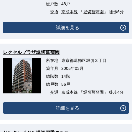
総戸数
48戸
交通
京成本線
「
堀切菖蒲園
」 徒歩6分
詳細を見る
レクセルプラザ堀切菖蒲園
所在地
東京都葛飾区堀切３丁目
築年月
2005年03月
総階数
14階
総戸数
56戸
交通
京成本線
「
堀切菖蒲園
」 徒歩4分
詳細を見る