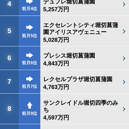
デュフレ堀切菖蒲園
4
5,257万円
前月4位
エクセレントシティ堀切菖蒲
5
園アイリスアヴェニュー
前月5位
5,028万円
プレシス堀切菖蒲園
6
4,843万円
前月6位
レクセルプラザ堀切菖蒲園
7
4,763万円
前月7位
サンクレイドル堀切四季のみ
8
ち
前月9位
4,597万円