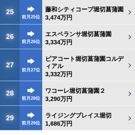
藤和シティコープ堀切菖蒲園
25
3,474万円
前月25位
エスペランサ堀切菖蒲園
26
3,334万円
前月26位
ピアコート堀切菖蒲園コルデ
27
ィアル
前月27位
3,332万円
ワコーレ堀切菖蒲園２
28
3,290万円
前月28位
ライジングプレイス堀切
29
1,686万円
前月29位