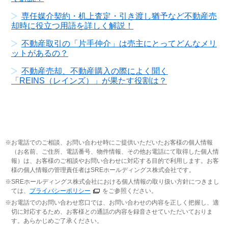
専任媒介契約・机上査定・引き渡し猶予など不動産売
却時に役立つ用語を詳しく解説！
不動産取引の「片手仲介」は売主にとってどんなメリ
ットがあるの？
不動産売却、不動産購入の際によく聞く
「REINS（レインズ）」が果たす役割は？
お電話でのご相談、お問い合わせ時にご提供いただいたお客様の個人情報
（お名前、ご住所、電話番号、物件情報、その他お電話にて取得した個人情
報）は、お客様のご相談やお問い合わせに対応する目的で利用します。お客
様の個人情報の管理責任者はSREホールディングス株式会社です。
SREホールディングス株式会社における個人情報の取り扱い方針につきまし
ては、
プライバシーポリシー
をご参照ください。
お電話でのお問い合わせ窓口では、お問い合わせの内容を正しく把握し、適
切に対応するため、お客様との通話の内容を録音させていただいておりま
す。あらかじめご了承ください。