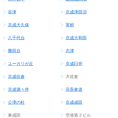
谷津
京成津田沼
京成大久保
実籾
八千代台
京成大和田
勝田台
志津
ユーカリが丘
京成臼井
京成佐倉
大佐倉
京成酒々井
宗吾参道
公津の杜
京成成田
東成田
空港第２ビル