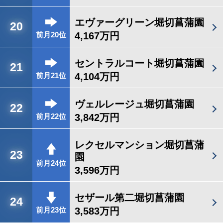
エヴァーグリーン堀切菖蒲園
20
4,167万円
前月20位
セントラルコート堀切菖蒲園
21
4,104万円
前月21位
ヴェルレージュ堀切菖蒲園
22
3,842万円
前月22位
レクセルマンション堀切菖蒲
23
園
前月24位
3,596万円
セザール第二堀切菖蒲園
24
3,583万円
前月23位