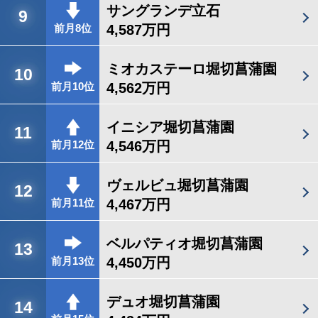
サングランデ立石
9
4,587万円
前月8位
ミオカステーロ堀切菖蒲園
10
4,562万円
前月10位
イニシア堀切菖蒲園
11
4,546万円
前月12位
ヴェルビュ堀切菖蒲園
12
4,467万円
前月11位
ベルパティオ堀切菖蒲園
13
4,450万円
前月13位
デュオ堀切菖蒲園
14