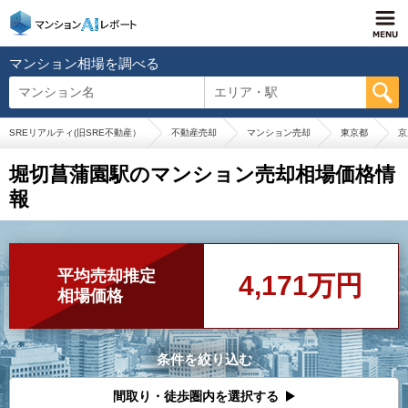
マンション相場を調べる
マンション名
エリア・駅
SREリアルティ(旧SRE不動産）
不動産売却
マンション売却
東京都
京
堀切菖蒲園駅のマンション売却相場価格情
報
平均売却推定
4,171万円
相場価格
条件を絞り込む
間取り・徒歩圏内を選択する