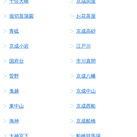
千住大橋
京成関屋
堀切菖蒲園
お花茶屋
青砥
京成高砂
京成小岩
江戸川
国府台
市川真間
菅野
京成八幡
鬼越
京成中山
東中山
京成西船
海神
京成船橋
大神宮下
船橋競馬場