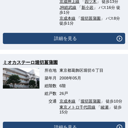
京成押上線
「
四ツ木
」 徒歩13分
JR総武線
「
新小岩
」 バス16分 徒
歩1分
京成本線
「
堀切菖蒲園
」 バス8分
徒歩1分
詳細を見る
ミオカステーロ堀切菖蒲園
所在地
東京都葛飾区堀切６丁目
築年月
2008年05月
総階数
6階
総戸数
26戸
交通
京成本線
「
堀切菖蒲園
」 徒歩10分
東京メトロ千代田線
「
綾瀬
」 徒歩
15分
詳細を見る