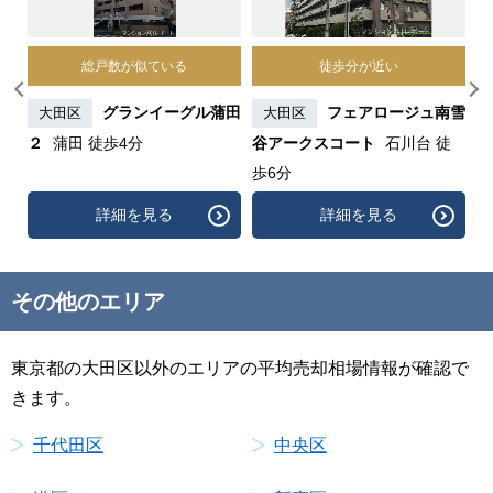
総戸数が似ている
徒歩分が近い
ンシ
グランイーグル蒲田
フェアロージュ南雪
大田区
大田区
２
蒲田 徒歩4分
谷アークスコート
石川台 徒
歩6分
詳細を見る
詳細を見る
その他のエリア
東京都の大田区以外のエリアの平均売却相場情報が確認で
きます。
千代田区
中央区