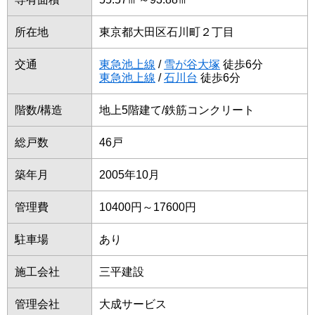
所在地
東京都大田区石川町２丁目
交通
東急池上線
/
雪が谷大塚
徒歩6分
東急池上線
/
石川台
徒歩6分
階数/構造
地上5階建て/鉄筋コンクリート
総戸数
46戸
築年月
2005年10月
管理費
10400円～17600円
駐車場
あり
施工会社
三平建設
管理会社
大成サービス