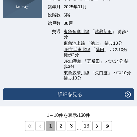
築年月
2025年01月
総階数
6階
総戸数
38戸
交通
東急多摩川線
「
武蔵新田
」 徒歩7
分
東急池上線
「
池上
」 徒歩13分
JR京浜東北線
「
蒲田
」 バス10分
徒歩2分
JR山手線
「
五反田
」 バス34分 徒
歩3分
東急多摩川線
「
矢口渡
」 バス10分
徒歩10分
詳細を見る
1～10件を表示/130件
1
2
3
13
...