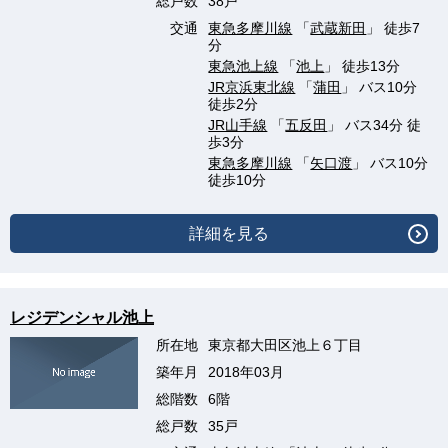
総戸数
38戸
交通
東急多摩川線
「
武蔵新田
」 徒歩7
分
東急池上線
「
池上
」 徒歩13分
JR京浜東北線
「
蒲田
」 バス10分
徒歩2分
JR山手線
「
五反田
」 バス34分 徒
歩3分
東急多摩川線
「
矢口渡
」 バス10分
徒歩10分
詳細を見る
レジデンシャル池上
所在地
東京都大田区池上６丁目
築年月
2018年03月
総階数
6階
総戸数
35戸