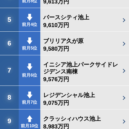
9,613万円
前月8位
バースシティ池上
5
9,610万円
前月4位
ブリリア久が原
6
9,580万円
前月5位
イニシア池上パークサイドレ
7
ジデンス南棟
前月6位
9,576万円
レジデンシャル池上
8
9,075万円
前月7位
クラッシィハウス池上
9
8,983万円
前月10位