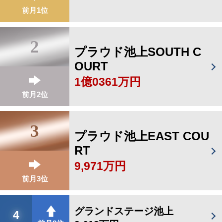
前月1位
2
プラウド池上SOUTH C
OURT
1億0361万円
前月2位
3
プラウド池上EAST COU
RT
9,971万円
前月3位
グランドステージ池上
4