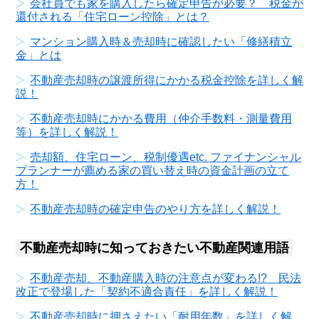
会社員でも家を購入したら確定申告が必要？ 税金が
還付される「住宅ローン控除」とは？
マンション購入時＆売却時に確認したい「修繕積立
金」とは
不動産売却時の譲渡所得にかかる税金控除を詳しく解
説！
不動産売却時にかかる費用（仲介手数料・測量費用
等）を詳しく解説！
売却額、住宅ローン、税制優遇etc. ファイナンシャル
プランナーが薦める家の買い替え時の資金計画の立て
方！
不動産売却時の確定申告のやり方を詳しく解説！
不動産売却時に知っておきたい不動産関連用語
不動産売却、不動産購入時の注意点が変わる!? 民法
改正で登場した「契約不適合責任」を詳しく解説！
不動産売却時に押さえたい「耐用年数」を詳しく解