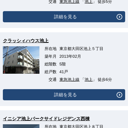
交通
東急池上線
「
池上
」 徒歩5分
詳細を見る
クラッシィハウス池上
所在地
東京都大田区池上５丁目
築年月
2013年02月
総階数
5階
総戸数
41戸
交通
東急池上線
「
池上
」 徒歩6分
詳細を見る
イニシア池上パークサイドレジデンス西棟
所在地
東京都大田区池上８丁目