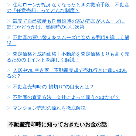
住宅ローンが払えなくなったときの救済手段、不動産
の「任意売却」ってどんな制度？
競売で自己破産も!? 離婚時の家の売却がスムーズに
進むかどうかは、契約時の〇〇次第
不動産の買い替えをスムーズに進める手順を詳しく解
説！
査定価格と成約価格！不動産を査定価格よりも高く売
るためのポイントを詳しく解説！
入居中vs. 空き家 不動産売却で売れ行きに違いはあ
るの？
不動産売却時の"損切り"の目安とは？
不動産の査定方法！会社によって違うのはなぜ？
マンション売却の流れを徹底解説！
不動産売却時に知っておきたいお金の話