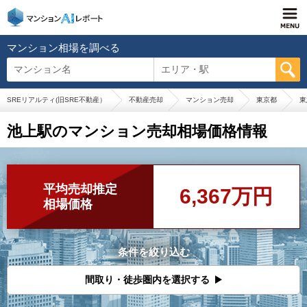
マンション相場を調べる
マンション名
エリア・駅
SREリアルティ(旧SRE不動産）
不動産売却
マンション売却
東京都
東
池上駅のマンション売却相場価格情報
平均売却推定
6,367万円
相場価格
条件を絞り込む
間取り・徒歩圏内を選択する