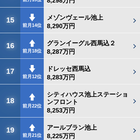
8,298万円
メゾンヴェール池上
15
8,290万円
前月14位
グランイーグル西馬込２
16
8,287万円
前月18位
ドレッセ西馬込
17
8,283万円
前月12位
シティハウス池上ステーショ
18
ンフロント
前月22位
8,253万円
アールブラン池上
19
8,225万円
前月21位