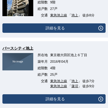
総階数
9階
総戸数
27戸
交通
東急池上線
「
池上
」 徒歩8分
詳細を見る
バースシティ池上
所在地
東京都大田区池上６丁目
築年月
2016年04月
総階数
4階
総戸数
25戸
交通
東急池上線
「
池上
」 徒歩7分
東急池上線
「
蓮沼
」 徒歩9分
詳細を見る