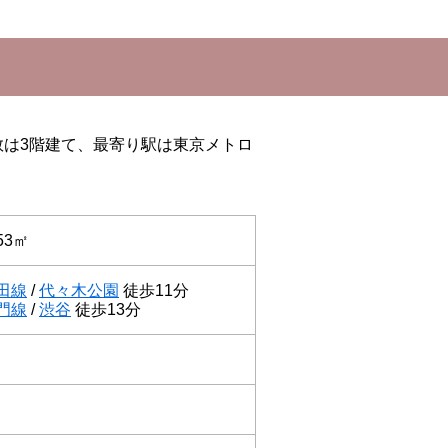
数は3階建て、最寄り駅は東京メトロ
53㎡
田線
/
代々木公園
徒歩11分
門線
/
渋谷
徒歩13分