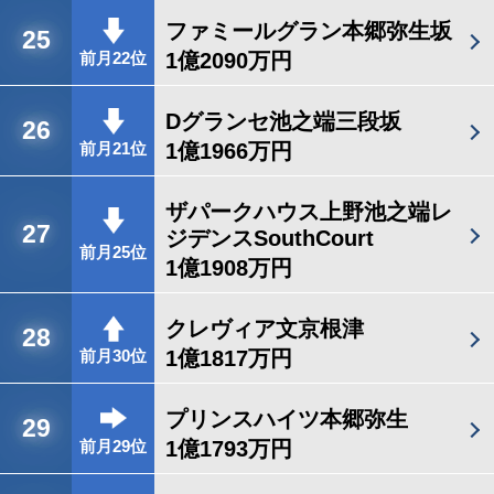
ファミールグラン本郷弥生坂
25
1億2090万円
前月22位
Dグランセ池之端三段坂
26
1億1966万円
前月21位
ザパークハウス上野池之端レ
27
ジデンスSouthCourt
前月25位
1億1908万円
クレヴィア文京根津
28
1億1817万円
前月30位
プリンスハイツ本郷弥生
29
1億1793万円
前月29位