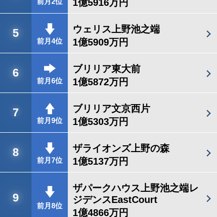
1億5916万円
前月2位
ウェリス上野池之端
5
1億5909万円
前月4位
ブリリア東大前
6
1億5872万円
前月6位
ブリリア文京西片
7
1億5303万円
前月9位
ザライオンズ上野の森
8
1億5137万円
前月7位
ザパークハウス上野池之端レ
9
ジデンスEastCourt
前月8位
1億4866万円