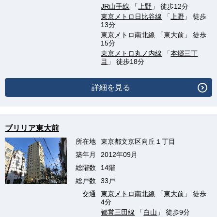
JR山手線
「
上野
」 徒歩12分
東京メトロ日比谷線
「
上野
」 徒歩
13分
東京メトロ南北線
「
東大前
」 徒歩
15分
東京メトロ丸ノ内線
「
本郷三丁
目
」 徒歩18分
詳細を見る
ブリリア東大前
所在地
東京都文京区向丘１丁目
築年月
2012年09月
総階数
14階
総戸数
33戸
交通
東京メトロ南北線
「
東大前
」 徒歩
4分
都営三田線
「
白山
」 徒歩9分