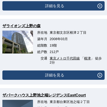
詳細を見る
ザライオンズ上野の森
所在地
東京都文京区根津２丁目
築年月
2008年03月
総階数
19階
総戸数
212戸
交通
東京メトロ千代田線
「
根津
」 徒歩
2分
詳細を見る
ザパークハウス上野池之端レジデンスEastCourt
所在地
東京都台東区池之端２丁目