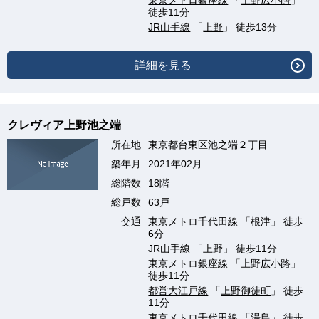
東京メトロ銀座線
「
上野広小路
」
徒歩11分
JR山手線
「
上野
」 徒歩13分
詳細を見る
クレヴィア上野池之端
所在地
東京都台東区池之端２丁目
築年月
2021年02月
総階数
18階
総戸数
63戸
交通
東京メトロ千代田線
「
根津
」 徒歩
6分
JR山手線
「
上野
」 徒歩11分
東京メトロ銀座線
「
上野広小路
」
徒歩11分
都営大江戸線
「
上野御徒町
」 徒歩
11分
東京メトロ千代田線
「
湯島
」 徒歩