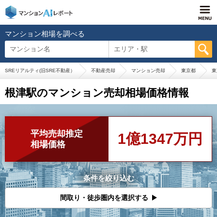
マンション相場を調べる
マンション名
エリア・駅
SREリアルティ(旧SRE不動産）
不動産売却
マンション売却
東京都
東
根津駅のマンション売却相場価格情報
平均売却推定
1億1347万円
相場価格
条件を絞り込む
間取り・徒歩圏内を選択する