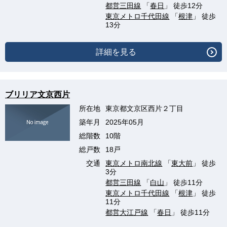
都営三田線
「
春日
」 徒歩12分
東京メトロ千代田線
「
根津
」 徒歩
13分
詳細を見る
ブリリア文京西片
所在地
東京都文京区西片２丁目
築年月
2025年05月
総階数
10階
総戸数
18戸
交通
東京メトロ南北線
「
東大前
」 徒歩
3分
都営三田線
「
白山
」 徒歩11分
東京メトロ千代田線
「
根津
」 徒歩
11分
都営大江戸線
「
春日
」 徒歩11分