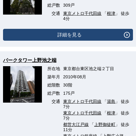
総戸数
309戸
交通
東京メトロ千代田線
「
根津
」 徒歩
4分
詳細を見る
パークタワー上野池之端
所在地
東京都台東区池之端２丁目
築年月
2010年08月
総階数
30階
総戸数
175戸
交通
東京メトロ千代田線
「
湯島
」 徒歩
7分
東京メトロ千代田線
「
根津
」 徒歩
7分
都営大江戸線
「
上野御徒町
」 徒歩
11分