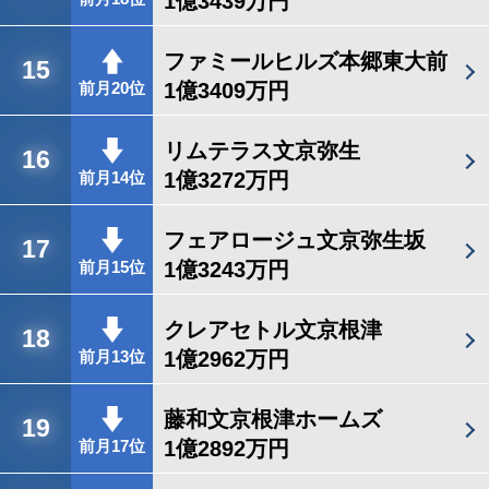
1億3439万円
ファミールヒルズ本郷東大前
15
1億3409万円
前月20位
リムテラス文京弥生
16
1億3272万円
前月14位
フェアロージュ文京弥生坂
17
1億3243万円
前月15位
クレアセトル文京根津
18
1億2962万円
前月13位
藤和文京根津ホームズ
19
1億2892万円
前月17位