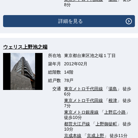
8分
詳細を見る
ウェリス上野池之端
所在地
東京都台東区池之端１丁目
築年月
2012年02月
総階数
14階
総戸数
78戸
交通
東京メトロ千代田線
「
湯島
」 徒歩
6分
東京メトロ千代田線
「
根津
」 徒歩
7分
東京メトロ銀座線
「
上野広小路
」
徒歩10分
都営大江戸線
「
上野御徒町
」 徒歩
10分
京成本線
「
京成上野
」 徒歩11分