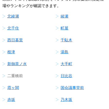
場やランキングが確認できます。
北綾瀬
綾瀬
北千住
町屋
西日暮里
千駄木
根津
湯島
新御茶ノ水
大手町
二重橋前
日比谷
霞ヶ関
国会議事堂前
赤坂
乃木坂