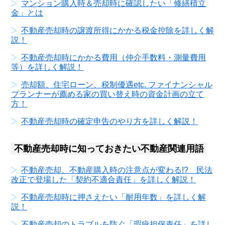
マンション購入時＆売却時に確認したい「修繕積立
金」とは
不動産売却時の譲渡所得にかかる税金控除を詳しく解
説！
不動産売却時にかかる費用（仲介手数料・測量費用
等）を詳しく解説！
売却額、住宅ローン、税制優遇etc. ファイナンシャル
プランナーが薦める家の買い替え時の資金計画の立て
方！
不動産売却時の確定申告のやり方を詳しく解説！
不動産売却時に知っておきたい不動産関連用語
不動産売却、不動産購入時の注意点が変わる!? 民法
改正で登場した「契約不適合責任」を詳しく解説！
不動産売却時に押さえたい「耐用年数」を詳しく解
説！
不動産売却のトラブルを防ぐ「瑕疵担保責任」を詳し