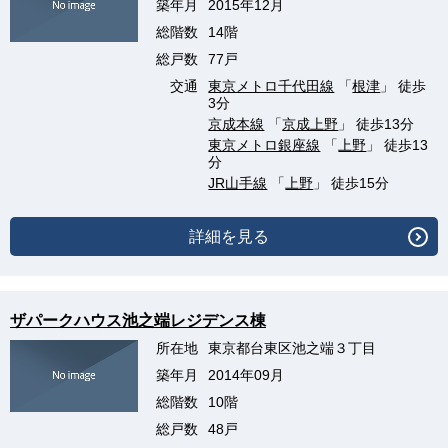
築年月
2015年12月
総階数
14階
総戸数
77戸
交通
東京メトロ千代田線
「
根津
」 徒歩
3分
京成本線
「
京成上野
」 徒歩13分
東京メトロ銀座線
「
上野
」 徒歩13
分
JR山手線
「
上野
」 徒歩15分
詳細を見る
ザパークハウス池之端レジデンス棟
所在地
東京都台東区池之端３丁目
築年月
2014年09月
総階数
10階
総戸数
48戸