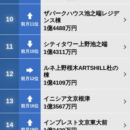
ザパークハウス池之端レジデ
10
ンス棟
前月11位
1億4488万円
シティタワー上野池之端
11
1億4311万円
前月10位
ルネ上野桜木ARTSHILL杜の
12
棟
前月12位
1億4109万円
イニシア文京根津
13
1億3567万円
前月16位
インプレスト文京東大前
14
前月18位