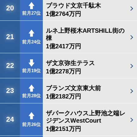
プラウド文京千駄木
20
1億2764万円
前月27位
ルネ上野桜木ARTSHILL街の
21
棟
前月24位
1億2417万円
ザ文京弥生テラス
22
1億2278万円
前月19位
ブランズ文京東大前
23
1億2182万円
前月28位
ザパークハウス上野池之端レ
24
ジデンスWestCourt
前月26位
1億2151万円