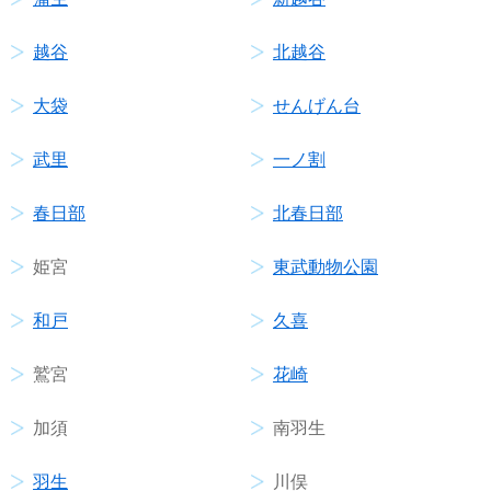
越谷
北越谷
大袋
せんげん台
武里
一ノ割
春日部
北春日部
姫宮
東武動物公園
和戸
久喜
鷲宮
花崎
加須
南羽生
羽生
川俣