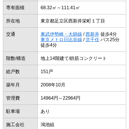
専有面積
68.32㎡～111.41㎡
所在地
東京都足立区西新井栄町１丁目
交通
東武伊勢崎・大師線
/
西新井
徒歩4分
東京メトロ日比谷線
/
北千住
バス25分
徒歩4分
階数/構造
地上14階建て/鉄筋コンクリート
総戸数
151戸
築年月
2008年10月
管理費
14964円～22964円
駐車場
あり
施工会社
鴻池組