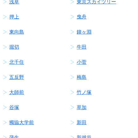
浅草
東京スカイツリー
押上
曳舟
東向島
鐘ヶ淵
堀切
牛田
北千住
小菅
五反野
梅島
大師前
竹ノ塚
谷塚
草加
獨協大学前
新田
蒲生
新越谷