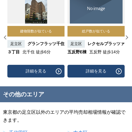
建物階数が似ている
総戸数が似ている
ティ
グランフラッツ千住
レクセルプラッツァ
足立区
足立区
グ
３丁目
北千住 徒歩6分
五反野E棟
五反野 徒歩14分
五
分
詳細を見る
詳細を見る
その他のエリア
東京都の足立区以外のエリアの平均売却相場情報が確認で
きます。