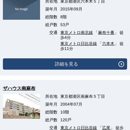
所在地
東京都港区六本木５丁目
築年月
2015年09月
総階数
8階
総戸数
53戸
交通
東京メトロ南北線
「
麻布十番
」 徒
歩4分
東京メトロ日比谷線
「
六本木
」 徒
歩11分
詳細を見る
ザハウス南麻布
所在地
東京都港区南麻布５丁目
築年月
2004年07月
総階数
10階
総戸数
120戸
交通
東京メトロ日比谷線
「
広尾
」 徒歩