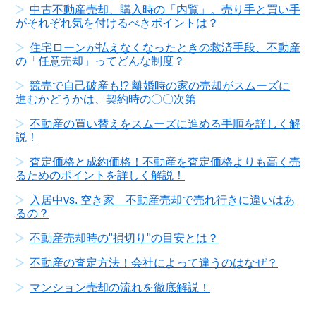
中古不動産売却、購入時の「内覧」。売り手と買い手
がそれぞれ気を付けるべきポイントは？
住宅ローンが払えなくなったときの救済手段、不動産
の「任意売却」ってどんな制度？
競売で自己破産も!? 離婚時の家の売却がスムーズに
進むかどうかは、契約時の〇〇次第
不動産の買い替えをスムーズに進める手順を詳しく解
説！
査定価格と成約価格！不動産を査定価格よりも高く売
るためのポイントを詳しく解説！
入居中vs. 空き家 不動産売却で売れ行きに違いはあ
るの？
不動産売却時の"損切り"の目安とは？
不動産の査定方法！会社によって違うのはなぜ？
マンション売却の流れを徹底解説！