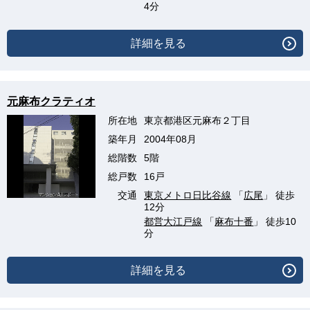
4分
詳細を見る
元麻布クラティオ
所在地
東京都港区元麻布２丁目
築年月
2004年08月
総階数
5階
総戸数
16戸
交通
東京メトロ日比谷線
「
広尾
」 徒歩
12分
都営大江戸線
「
麻布十番
」 徒歩10
分
詳細を見る