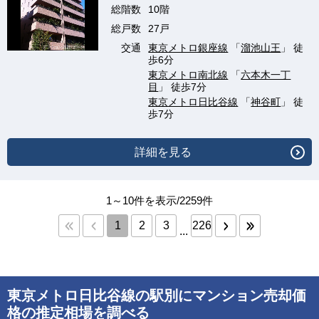
総階数
10階
総戸数
27戸
交通
東京メトロ銀座線
「
溜池山王
」 徒
歩6分
東京メトロ南北線
「
六本木一丁
目
」 徒歩7分
東京メトロ日比谷線
「
神谷町
」 徒
歩7分
詳細を見る
1～10件を表示/2259件
1
2
3
226
...
東京メトロ日比谷線の駅別にマンション売却価
格の推定相場を調べる