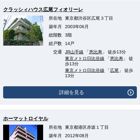
クラッシィハウス広尾フィオリーレ
所在地
東京都渋谷区広尾３丁目
築年月
2003年06月
総階数
3階
総戸数
14戸
交通
JR山手線
「
恵比寿
」 徒歩13分
東京メトロ日比谷線
「
恵比寿
」 徒
歩13分
東京メトロ日比谷線
「
広尾
」 徒歩
13分
詳細を見る
ホーマットロイヤル
所在地
東京都港区赤坂１丁目
築年月
2012年08月