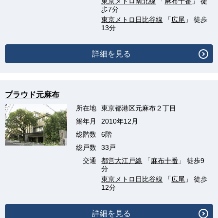
東京メトロ南北線
「
麻布十番
」 徒
歩7分
東京メトロ日比谷線
「
広尾
」 徒歩
13分
詳細を見る
プラウド元麻布
所在地
東京都港区元麻布２丁目
築年月
2010年12月
総階数
6階
総戸数
33戸
交通
都営大江戸線
「
麻布十番
」 徒歩9
分
東京メトロ日比谷線
「
広尾
」 徒歩
12分
詳細を見る