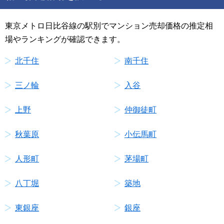
東京メトロ日比谷線の駅別でマンション売却価格の推定相
場やランキングが確認できます。
北千住
南千住
三ノ輪
入谷
上野
仲御徒町
秋葉原
小伝馬町
人形町
茅場町
八丁堀
築地
東銀座
銀座