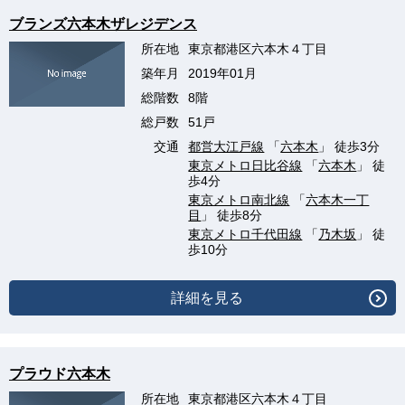
ブランズ六本木ザレジデンス
所在地
東京都港区六本木４丁目
築年月
2019年01月
総階数
8階
総戸数
51戸
交通
都営大江戸線
「
六本木
」 徒歩3分
東京メトロ日比谷線
「
六本木
」 徒
歩4分
東京メトロ南北線
「
六本木一丁
目
」 徒歩8分
東京メトロ千代田線
「
乃木坂
」 徒
歩10分
詳細を見る
プラウド六本木
所在地
東京都港区六本木４丁目