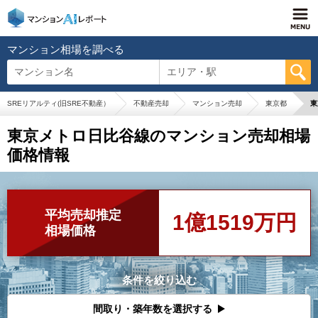
マンション相場を調べる
マンション名
エリア・駅
SREリアルティ(旧SRE不動産）
不動産売却
マンション売却
東京都
東
東京メトロ日比谷線のマンション売却相場
価格情報
平均売却推定
1億1519万円
相場価格
条件を絞り込む
間取り・築年数を選択する