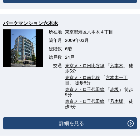
パークマンション六本木
所在地
東京都港区六本木４丁目
築年月
2009年03月
総階数
6階
総戸数
24戸
交通
東京メトロ日比谷線
「
六本木
」 徒
歩5分
東京メトロ南北線
「
六本木一丁
目
」 徒歩8分
東京メトロ千代田線
「
赤坂
」 徒歩
9分
東京メトロ千代田線
「
乃木坂
」 徒
歩9分
詳細を見る