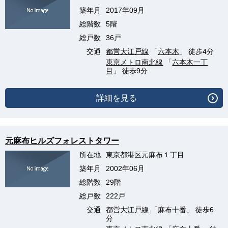
築年月
2017年09月
総階数
5階
総戸数
36戸
交通
都営大江戸線
「
六本木
」 徒歩4分
東京メトロ南北線
「
六本木一丁
目
」 徒歩9分
詳細を見る
元麻布ヒルズフォレストタワー
所在地
東京都港区元麻布１丁目
築年月
2002年06月
総階数
29階
総戸数
222戸
交通
都営大江戸線
「
麻布十番
」 徒歩6
分