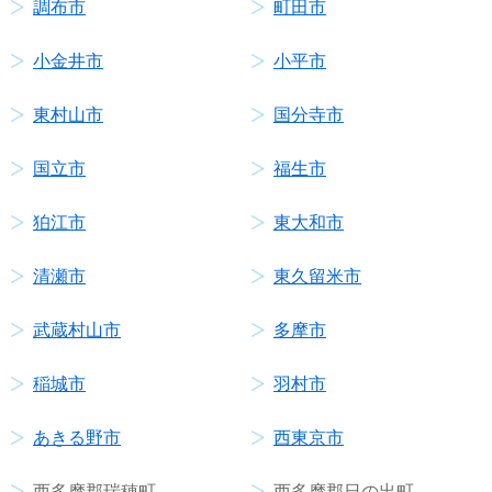
調布市
町田市
小金井市
小平市
東村山市
国分寺市
国立市
福生市
狛江市
東大和市
清瀬市
東久留米市
武蔵村山市
多摩市
稲城市
羽村市
あきる野市
西東京市
西多摩郡瑞穂町
西多摩郡日の出町