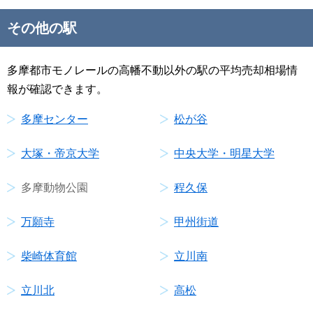
その他の駅
多摩都市モノレールの高幡不動以外の駅の平均売却相場情
報が確認できます。
多摩センター
松が谷
大塚・帝京大学
中央大学・明星大学
多摩動物公園
程久保
万願寺
甲州街道
柴崎体育館
立川南
立川北
高松