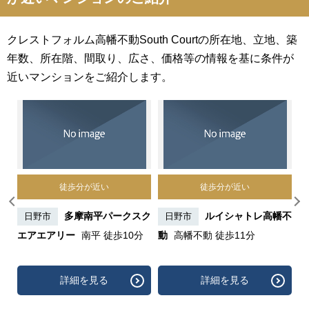
クレストフォルム高幡不動South Courtの所在地、立地、築
年数、所在階、間取り、広さ、価格等の情報を基に条件が
近いマンションをご紹介します。
徒歩分が近い
徒歩分が近い
田レ
多摩南平パークスク
ルイシャトレ高幡不
日野市
日野市
コ
エアエアリー
南平 徒歩10分
動
高幡不動 徒歩11分
平
詳細を見る
詳細を見る