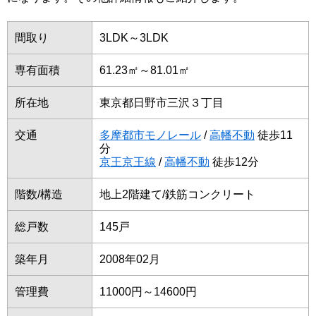
間取り
3LDK～3LDK
専有面積
61.23㎡～81.01㎡
所在地
東京都日野市三沢３丁目
交通
多摩都市モノレール
/
高幡不動
徒歩11
分
京王京王線
/
高幡不動
徒歩12分
階数/構造
地上2階建て/鉄筋コンクリート
総戸数
145戸
築年月
2008年02月
管理費
11000円～14600円