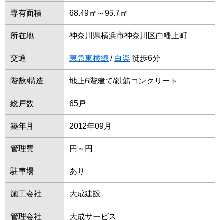
専有面積
68.49㎡～96.7㎡
所在地
神奈川県横浜市神奈川区白幡上町
交通
東急東横線
/
白楽
徒歩6分
階数/構造
地上6階建て/鉄筋コンクリート
総戸数
65戸
築年月
2012年09月
管理費
円～円
駐車場
あり
施工会社
大成建設
管理会社
大成サービス