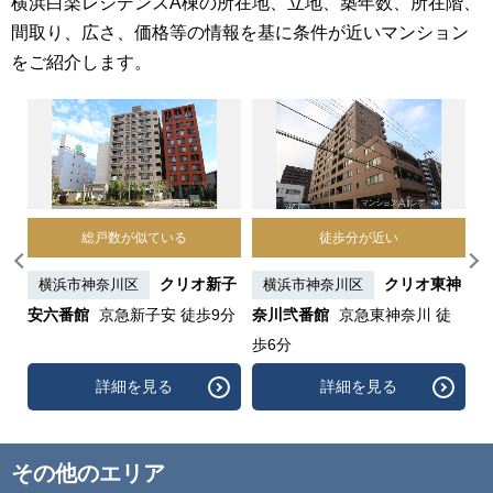
横浜白楽レジデンスA棟の所在地、立地、築年数、所在階、
間取り、広さ、価格等の情報を基に条件が近いマンション
をご紹介します。
総戸数が似ている
徒歩分が近い
横
クリオ新子
クリオ東神
横浜市神奈川区
横浜市神奈川区
安六番館
京急新子安 徒歩9分
奈川弐番館
京急東神奈川 徒
横
歩6分
詳細を見る
詳細を見る
その他のエリア