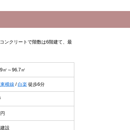
筋コンクリートで階数は6階建て、最
49㎡～96.7㎡
急東横線
/
白楽
徒歩6分
戸
～円
成建設