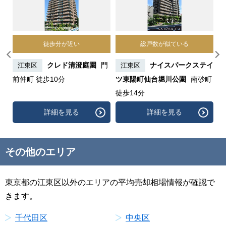
徒歩分が近い
総戸数が似ている
ジデ
クレド清澄庭園
門
ナイスパークステイ
江東区
江東区
歩
前仲町 徒歩10分
ツ東陽町仙台堀川公園
南砂町
オ
徒歩14分
詳細を見る
詳細を見る
その他のエリア
東京都の江東区以外のエリアの平均売却相場情報が確認で
きます。
千代田区
中央区