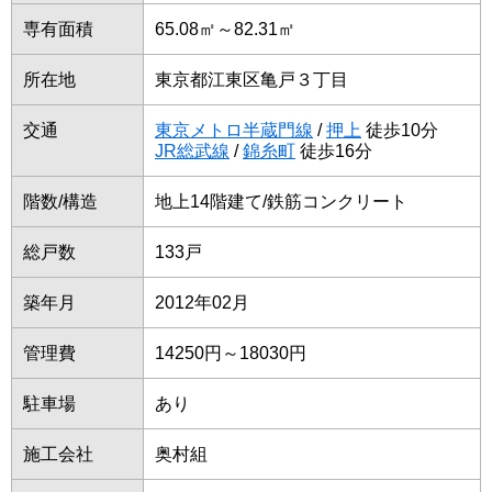
専有面積
65.08㎡～82.31㎡
所在地
東京都江東区亀戸３丁目
交通
東京メトロ半蔵門線
/
押上
徒歩10分
JR総武線
/
錦糸町
徒歩16分
階数/構造
地上14階建て/鉄筋コンクリート
総戸数
133戸
築年月
2012年02月
管理費
14250円～18030円
駐車場
あり
施工会社
奥村組