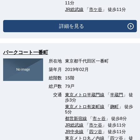
11分
JR総武線
「
市ケ谷
」 徒歩11分
詳細を見る
パークコート一番町
所在地
東京都千代田区一番町
築年月
2019年02月
総階数
15階
総戸数
79戸
交通
東京メトロ半蔵門線
「
半蔵門
」 徒
歩3分
東京メトロ有楽町線
「
麹町
」 徒歩
5分
都営新宿線
「
市ヶ谷
」 徒歩8分
JR総武線
「
市ケ谷
」 徒歩11分
JR中央線
「
四ツ谷
」 徒歩11分
東京メトロ丸ノ内線
「
四ツ谷
」 徒