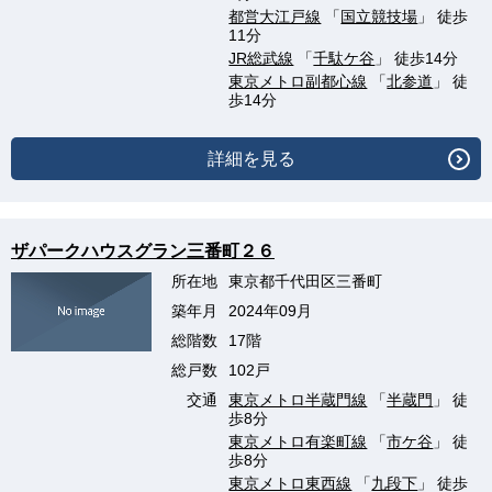
都営大江戸線
「
国立競技場
」 徒歩
11分
JR総武線
「
千駄ケ谷
」 徒歩14分
東京メトロ副都心線
「
北参道
」 徒
歩14分
詳細を見る
ザパークハウスグラン三番町２６
所在地
東京都千代田区三番町
築年月
2024年09月
総階数
17階
総戸数
102戸
交通
東京メトロ半蔵門線
「
半蔵門
」 徒
歩8分
東京メトロ有楽町線
「
市ケ谷
」 徒
歩8分
東京メトロ東西線
「
九段下
」 徒歩