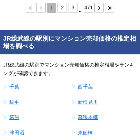
1
2
3
471
...
JR総武線の駅別にマンション売却価格の推定相
場を調べる
JR総武線の駅別でマンション売却価格の推定相場やランキ
ングが確認できます。
千葉
西千葉
稲毛
新検見川
幕張
幕張本郷
津田沼
東船橋