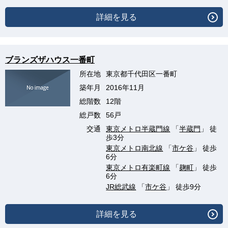
詳細を見る
ブランズザハウス一番町
所在地
東京都千代田区一番町
築年月
2016年11月
総階数
12階
総戸数
56戸
交通
東京メトロ半蔵門線
「
半蔵門
」 徒
歩3分
東京メトロ南北線
「
市ケ谷
」 徒歩
6分
東京メトロ有楽町線
「
麹町
」 徒歩
6分
JR総武線
「
市ケ谷
」 徒歩9分
詳細を見る