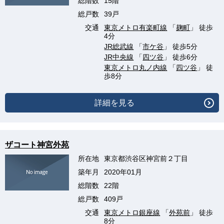
総階数
15階
総戸数
39戸
交通
東京メトロ有楽町線
「
麹町
」 徒歩
4分
JR総武線
「
市ケ谷
」 徒歩5分
JR中央線
「
四ツ谷
」 徒歩6分
東京メトロ丸ノ内線
「
四ツ谷
」 徒
歩8分
詳細を見る
ザコート神宮外苑
所在地
東京都渋谷区神宮前２丁目
築年月
2020年01月
総階数
22階
総戸数
409戸
交通
東京メトロ銀座線
「
外苑前
」 徒歩
8分