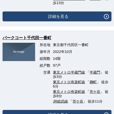
歩13分
詳細を見る
パークコート千代田一番町
所在地
東京都千代田区一番町
築年月
2022年10月
総階数
14階
総戸数
97戸
交通
東京メトロ半蔵門線
「
半蔵門
」 徒
歩3分
東京メトロ有楽町線
「
麹町
」 徒歩
6分
東京メトロ有楽町線
「
市ケ谷
」 徒
歩8分
JR総武線
「
市ケ谷
」 徒歩11分