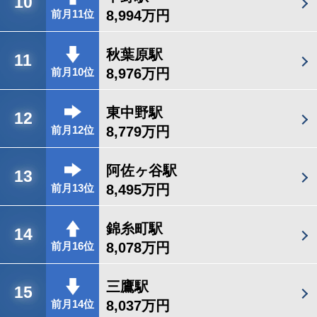
10
8,994万円
前月11位
秋葉原駅
11
8,976万円
前月10位
東中野駅
12
8,779万円
前月12位
阿佐ヶ谷駅
13
8,495万円
前月13位
錦糸町駅
14
8,078万円
前月16位
三鷹駅
15
8,037万円
前月14位