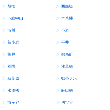
船橋
西船橋
下総中山
本八幡
市川
小岩
新小岩
平井
亀戸
錦糸町
両国
浅草橋
秋葉原
御茶ノ水
水道橋
飯田橋
市ヶ谷
四ツ谷