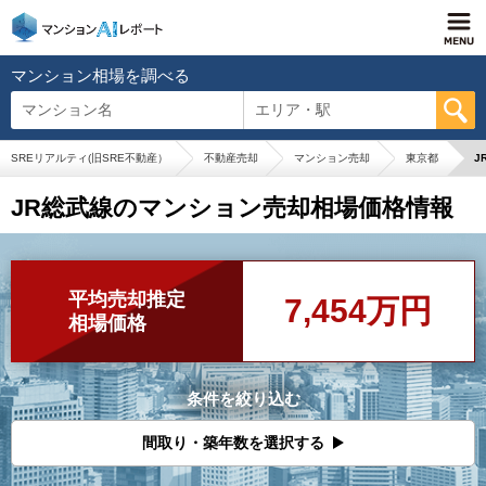
マンション相場を調べる
マンション名
エリア・駅
SREリアルティ(旧SRE不動産）
不動産売却
マンション売却
東京都
J
JR総武線のマンション売却相場価格情報
平均売却推定
7,454万円
相場価格
条件を絞り込む
間取り・築年数を選択する