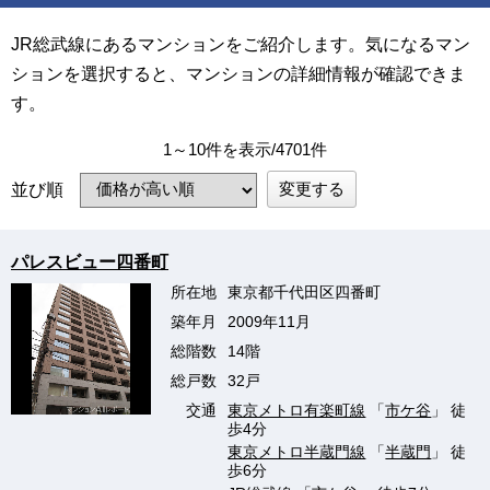
JR総武線にあるマンションをご紹介します。気になるマン
ションを選択すると、マンションの詳細情報が確認できま
す。
1～10件を表示/4701件
変更する
並び順
パレスビュー四番町
所在地
東京都千代田区四番町
築年月
2009年11月
総階数
14階
総戸数
32戸
交通
東京メトロ有楽町線
「
市ケ谷
」 徒
歩4分
東京メトロ半蔵門線
「
半蔵門
」 徒
歩6分