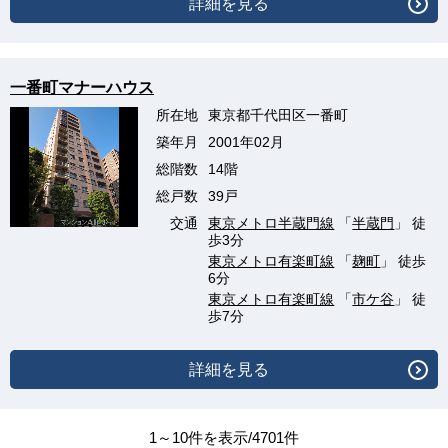
詳細を見る
一番町マナーハウス
所在地
東京都千代田区一番町
築年月
2001年02月
総階数
14階
総戸数
39戸
交通
東京メトロ半蔵門線
「
半蔵門
」 徒
歩3分
東京メトロ有楽町線
「
麹町
」 徒歩
6分
東京メトロ有楽町線
「
市ケ谷
」 徒
歩7分
詳細を見る
1～10件を表示/4701件