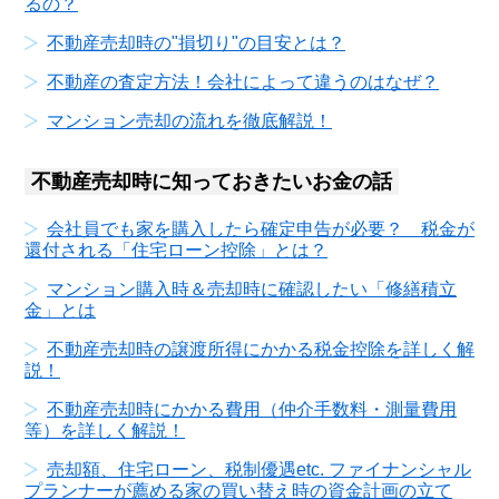
るの？
不動産売却時の"損切り"の目安とは？
不動産の査定方法！会社によって違うのはなぜ？
マンション売却の流れを徹底解説！
不動産売却時に知っておきたいお金の話
会社員でも家を購入したら確定申告が必要？ 税金が
還付される「住宅ローン控除」とは？
マンション購入時＆売却時に確認したい「修繕積立
金」とは
不動産売却時の譲渡所得にかかる税金控除を詳しく解
説！
不動産売却時にかかる費用（仲介手数料・測量費用
等）を詳しく解説！
売却額、住宅ローン、税制優遇etc. ファイナンシャル
プランナーが薦める家の買い替え時の資金計画の立て