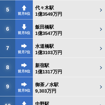
代々木駅
5
1億3549万円
前月6位
飯田橋駅
6
1億3547万円
前月5位
水道橋駅
7
1億3103万円
前月7位
新宿駅
8
1億1317万円
前月8位
御茶ノ水駅
9
9,303万円
前月9位
中野駅