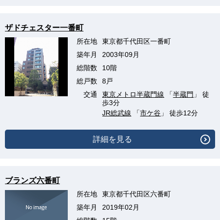
ザドチェスター一番町
所在地
東京都千代田区一番町
築年月
2003年09月
総階数
10階
総戸数
8戸
交通
東京メトロ半蔵門線
「
半蔵門
」 徒
歩3分
JR総武線
「
市ケ谷
」 徒歩12分
詳細を見る
ブランズ六番町
所在地
東京都千代田区六番町
築年月
2019年02月