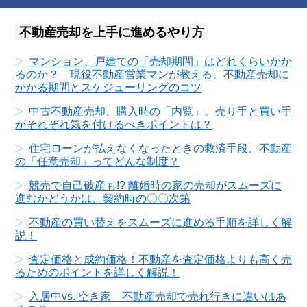
不動産売却を上手に進めるやり方
マンション、戸建ての「売却期間」はどれくらいかか
るのか？ 現役不動産営業マンが教える、不動産売却に
かかる期間とスケジューリングのコツ
中古不動産売却、購入時の「内覧」。売り手と買い手
がそれぞれ気を付けるべきポイントは？
住宅ローンが払えなくなったときの救済手段、不動産
の「任意売却」ってどんな制度？
競売で自己破産も!? 離婚時の家の売却がスムーズに
進むかどうかは、契約時の〇〇次第
不動産の買い替えをスムーズに進める手順を詳しく解
説！
査定価格と成約価格！不動産を査定価格よりも高く売
るためのポイントを詳しく解説！
入居中vs. 空き家 不動産売却で売れ行きに違いはあ