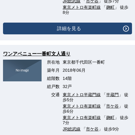
JR総武線
「
市ケ谷
」 徒歩7分
東京メトロ有楽町線
「
麹町
」 徒歩
8分
詳細を見る
ワンアベニュー一番町文人通り
所在地
東京都千代田区一番町
築年月
2018年06月
総階数
14階
総戸数
32戸
交通
東京メトロ半蔵門線
「
半蔵門
」 徒
歩5分
東京メトロ有楽町線
「
市ケ谷
」 徒
歩6分
東京メトロ有楽町線
「
麹町
」 徒歩
7分
JR総武線
「
市ケ谷
」 徒歩9分