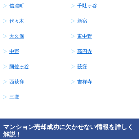
信濃町
千駄ヶ谷
代々木
新宿
大久保
東中野
中野
高円寺
阿佐ヶ谷
荻窪
西荻窪
吉祥寺
三鷹
マンション売却成功に欠かせない情報を詳しく
解説！