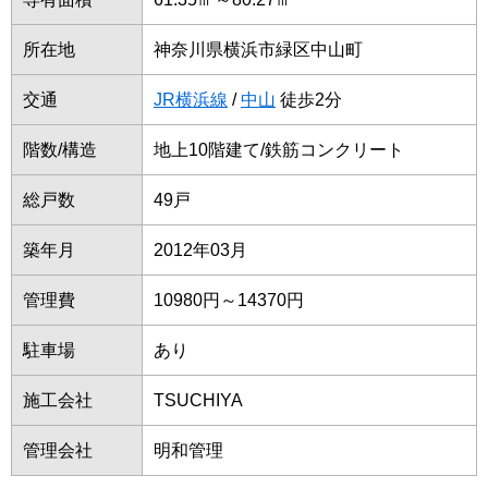
所在地
神奈川県横浜市緑区中山町
交通
JR横浜線
/
中山
徒歩2分
階数/構造
地上10階建て/鉄筋コンクリート
総戸数
49戸
築年月
2012年03月
管理費
10980円～14370円
駐車場
あり
施工会社
TSUCHIYA
管理会社
明和管理