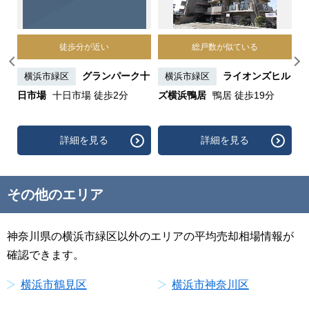
徒歩分が近い
総戸数が似ている
浜
グランパーク十
ライオンズヒル
横浜市緑区
横浜市緑区
市
日市場
十日市場 徒歩2分
ズ横浜鴨居
鴨居 徒歩19分
ド
詳細を見る
詳細を見る
その他のエリア
神奈川県の横浜市緑区以外のエリアの平均売却相場情報が
確認できます。
横浜市鶴見区
横浜市神奈川区