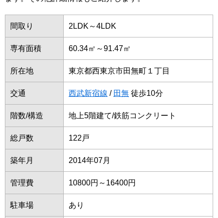
間取り
2LDK～4LDK
専有面積
60.34㎡～91.47㎡
所在地
東京都西東京市田無町１丁目
交通
西武新宿線
/
田無
徒歩10分
階数/構造
地上5階建て/鉄筋コンクリート
総戸数
122戸
築年月
2014年07月
管理費
10800円～16400円
駐車場
あり