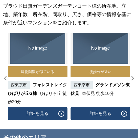
プラウド田無ガーデンズガーデンコート棟の所在地、立
地、築年数、所在階、間取り、広さ、価格等の情報を基に
条件が近いマンションをご紹介します。
建物階数が似ている
徒歩分が近い
ア
フォレストレイク
グランドメゾン東
西東京市
西東京市
ば
ひばりが丘G棟
ひばりヶ丘 徒
伏見
東伏見 徒歩10分
無
歩20分
柳
詳細を見る
詳細を見る
その他のエリア