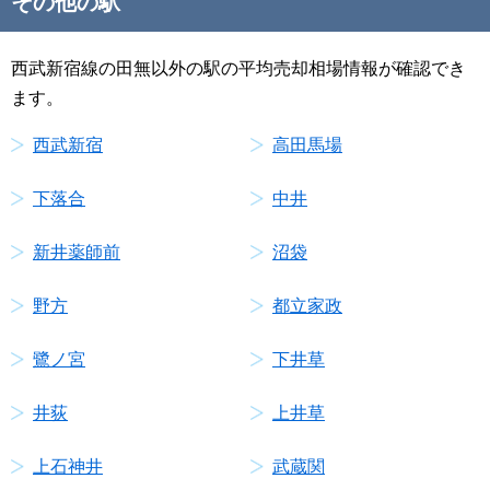
その他の駅
西武新宿線の田無以外の駅の平均売却相場情報が確認でき
ます。
西武新宿
高田馬場
下落合
中井
新井薬師前
沼袋
野方
都立家政
鷺ノ宮
下井草
井荻
上井草
上石神井
武蔵関