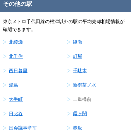
その他の駅
東京メトロ千代田線の根津以外の駅の平均売却相場情報が
確認できます。
北綾瀬
綾瀬
北千住
町屋
西日暮里
千駄木
湯島
新御茶ノ水
大手町
二重橋前
日比谷
霞ヶ関
国会議事堂前
赤坂