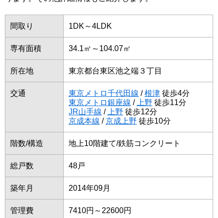
間取り
1DK～4LDK
専有面積
34.1㎡～104.07㎡
所在地
東京都台東区池之端３丁目
交通
東京メトロ千代田線
/
根津
徒歩4分
東京メトロ銀座線
/
上野
徒歩11分
JR山手線
/
上野
徒歩12分
京成本線
/
京成上野
徒歩10分
階数/構造
地上10階建て/鉄筋コンクリート
総戸数
48戸
築年月
2014年09月
管理費
7410円～22600円