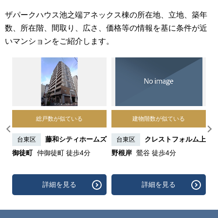
ザパークハウス池之端アネックス棟の所在地、立地、築年
数、所在階、間取り、広さ、価格等の情報を基に条件が近
いマンションをご紹介します。
総戸数が似ている
建物階数が似ている
谷中
藤和シティホームズ
クレストフォルム上
台東区
台東区
4
御徒町
仲御徒町 徒歩4分
野根岸
鶯谷 徒歩4分
詳細を見る
詳細を見る