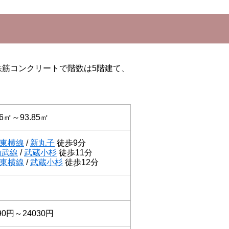
鉄筋コンクリートで階数は5階建て、
46㎡～93.85㎡
東横線
/
新丸子
徒歩9分
南武線
/
武蔵小杉
徒歩11分
東横線
/
武蔵小杉
徒歩12分
戸
90円～24030円