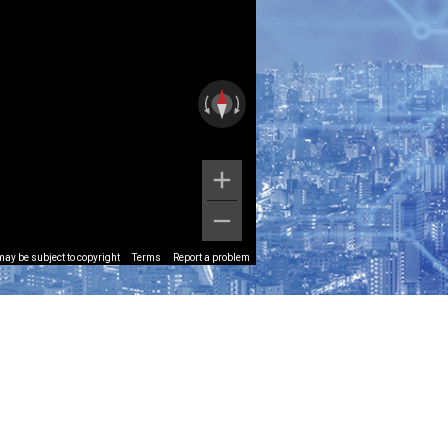
ay be subject to copyright
Terms
Report a problem