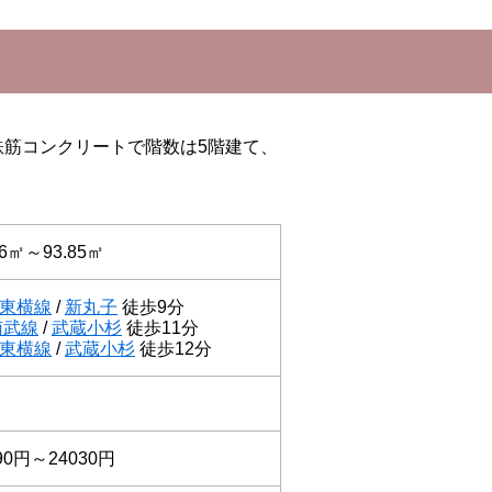
鉄筋コンクリートで階数は5階建て、
46㎡～93.85㎡
東横線
/
新丸子
徒歩9分
南武線
/
武蔵小杉
徒歩11分
東横線
/
武蔵小杉
徒歩12分
戸
90円～24030円