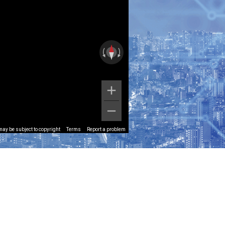
ay be subject to copyright
Terms
Report a problem