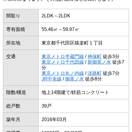
間取り
2LDK～2LDK
専有面積
55.46㎡～59.97㎡
所在地
東京都千代田区猿楽町１丁目
交通
東京メトロ半蔵門線
/
神保町
徒歩3分
東京メトロ千代田線
/
新御茶ノ水
徒歩7
分
東京メトロ丸ノ内線
/
淡路町
徒歩7分
JR中央線
/
御茶ノ水
徒歩8分
階数/構造
地上14階建て/鉄筋コンクリート
総戸数
39戸
築年月
2016年03月