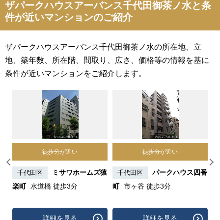
ザパークハウスアーバンス千代田御茶ノ水と条
件が近いマンションのご紹介
ザパークハウスアーバンス千代田御茶ノ水の所在地、立
地、築年数、所在階、間取り、広さ、価格等の情報を基に
条件が近いマンションをご紹介します。
徒歩分が近い
徒歩分が近い
ス
ミサワホームズ猿
パークハウス四番
千代田区
千代田区
分
楽町
水道橋 徒歩3分
町
市ヶ谷 徒歩3分
詳細を見る
詳細を見る