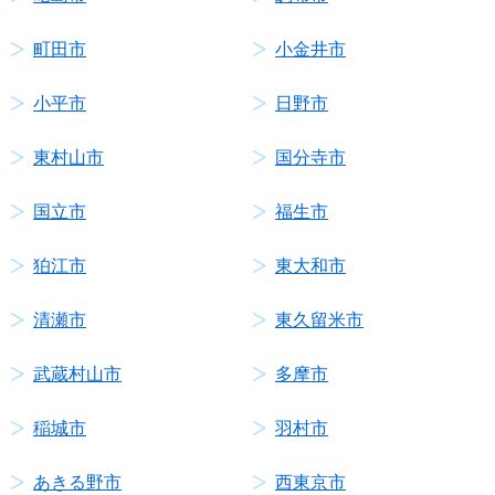
町田市
小金井市
小平市
日野市
東村山市
国分寺市
国立市
福生市
狛江市
東大和市
清瀬市
東久留米市
武蔵村山市
多摩市
稲城市
羽村市
あきる野市
西東京市