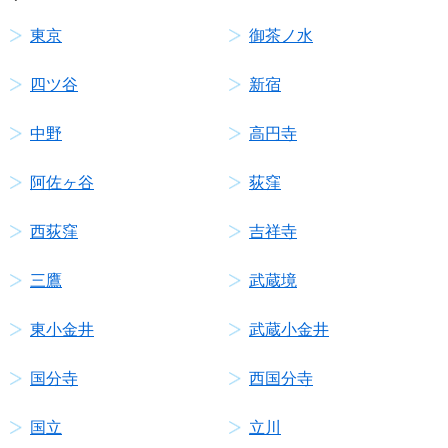
東京
御茶ノ水
四ツ谷
新宿
中野
高円寺
阿佐ヶ谷
荻窪
西荻窪
吉祥寺
三鷹
武蔵境
東小金井
武蔵小金井
国分寺
西国分寺
国立
立川