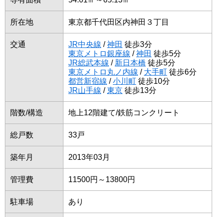
所在地
東京都千代田区内神田３丁目
交通
JR中央線
/
神田
徒歩3分
東京メトロ銀座線
/
神田
徒歩5分
JR総武本線
/
新日本橋
徒歩5分
東京メトロ丸ノ内線
/
大手町
徒歩6分
都営新宿線
/
小川町
徒歩10分
JR山手線
/
東京
徒歩13分
階数/構造
地上12階建て/鉄筋コンクリート
総戸数
33戸
築年月
2013年03月
管理費
11500円～13800円
駐車場
あり