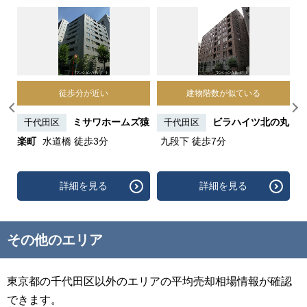
徒歩分が近い
建物階数が似ている
麹
ミサワホームズ猿
ビラハイツ北の丸
千代田区
千代田区
楽町
水道橋 徒歩3分
九段下 徒歩7分
詳細を見る
詳細を見る
その他のエリア
東京都の千代田区以外のエリアの平均売却相場情報が確認
できます。