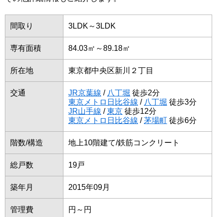
間取り
3LDK～3LDK
専有面積
84.03㎡～89.18㎡
所在地
東京都中央区新川２丁目
交通
JR京葉線
/
八丁堀
徒歩2分
東京メトロ日比谷線
/
八丁堀
徒歩3分
JR山手線
/
東京
徒歩12分
東京メトロ日比谷線
/
茅場町
徒歩6分
階数/構造
地上10階建て/鉄筋コンクリート
総戸数
19戸
築年月
2015年09月
管理費
円～円