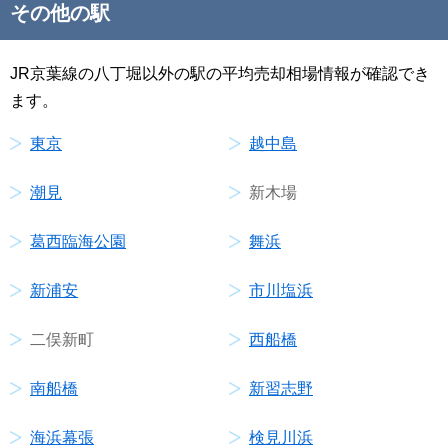
その他の駅
JR京葉線の八丁堀以外の駅の平均売却相場情報が確認でき
ます。
東京
越中島
潮見
新木場
葛西臨海公園
舞浜
新浦安
市川塩浜
二俣新町
西船橋
南船橋
新習志野
海浜幕張
検見川浜