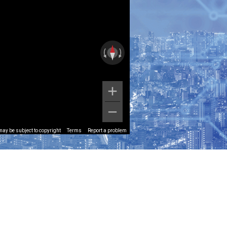
ay be subject to copyright
Terms
Report a problem