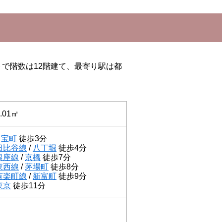
トで階数は12階建て、最寄り駅は都
.01㎡
/
宝町
徒歩3分
日比谷線
/
八丁堀
徒歩4分
銀座線
/
京橋
徒歩7分
東西線
/
茅場町
徒歩8分
有楽町線
/
新富町
徒歩9分
東京
徒歩11分