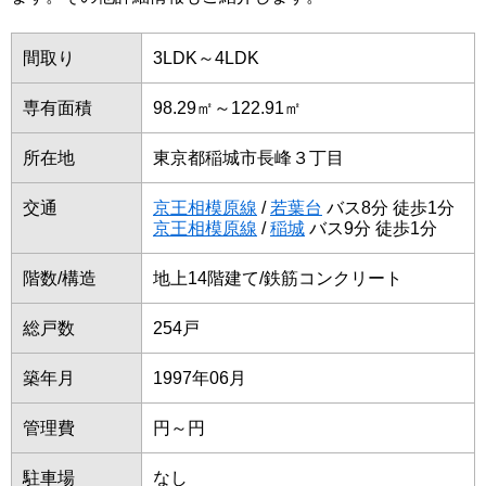
間取り
3LDK～4LDK
専有面積
98.29㎡～122.91㎡
所在地
東京都稲城市長峰３丁目
交通
京王相模原線
/
若葉台
バス8分 徒歩1分
京王相模原線
/
稲城
バス9分 徒歩1分
階数/構造
地上14階建て/鉄筋コンクリート
総戸数
254戸
築年月
1997年06月
管理費
円～円
駐車場
なし