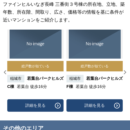
ファインヒルいなぎ長峰 三番街３号棟の所在地、立地、築
年数、所在階、間取り、広さ、価格等の情報を基に条件が
近いマンションをご紹介します。
総戸数が似ている
総戸数が似ている
三番
若葉台パークヒルズ
若葉台パークヒルズ
稲城市
稲城市
棟
C棟
若葉台 徒歩16分
F棟
若葉台 徒歩16分
H
詳細を見る
詳細を見る
その他のエリア