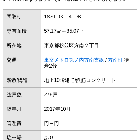
間取り
1SSLDK～4LDK
専有面積
57.17㎡～85.07㎡
所在地
東京都杉並区方南２丁目
交通
東京メトロ丸ノ内方南支線
/
方南町
徒
歩2分
階数/構造
地上10階建て/鉄筋コンクリート
総戸数
278戸
築年月
2017年10月
管理費
円～円
駐車場
あり