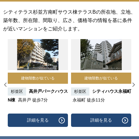
シティテラス杉並方南町サウス棟テラスBの所在地、立地、
築年数、所在階、間取り、広さ、価格等の情報を基に条件
が近いマンションをご紹介します。
建物階数が似ている
建物階数が似ている
三丁
高井戸パークハウス
シティハウス永福町
杉並区
杉並区
N棟
高井戸 徒歩7分
永福町 徒歩11分
ウ
歩
詳細を見る
詳細を見る