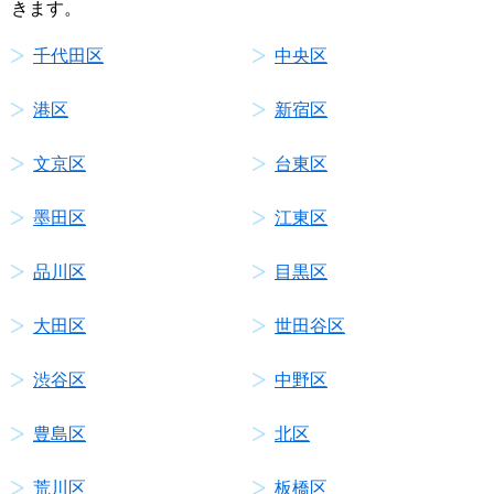
きます。
千代田区
中央区
港区
新宿区
文京区
台東区
墨田区
江東区
品川区
目黒区
大田区
世田谷区
渋谷区
中野区
豊島区
北区
荒川区
板橋区