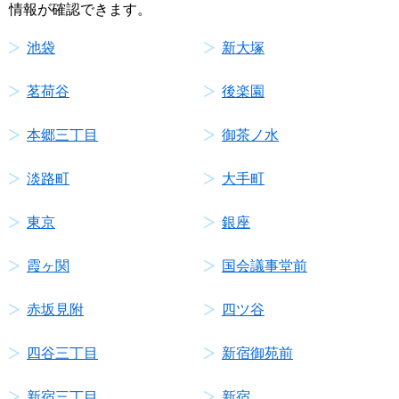
情報が確認できます。
池袋
新大塚
茗荷谷
後楽園
本郷三丁目
御茶ノ水
淡路町
大手町
東京
銀座
霞ヶ関
国会議事堂前
赤坂見附
四ツ谷
四谷三丁目
新宿御苑前
新宿三丁目
新宿