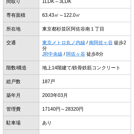
間取り
1LDK～3LDK
専有面積
63.43㎡～122.0㎡
所在地
東京都杉並区阿佐谷南１丁目
交通
東京メトロ丸ノ内線
/
南阿佐ヶ谷
徒歩2
分
JR中央線
/
阿佐ヶ谷
徒歩8分
階数/構造
地上14階建て/鉄骨鉄筋コンクリート
総戸数
187戸
築年月
2003年03月
管理費
17140円～28320円
駐車場
あり