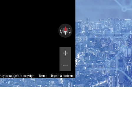
ay be subject to copyright
Terms
Report a problem