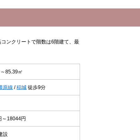
筋コンクリートで階数は6階建て、最
㎡～85.39㎡
模原線
/
稲城
徒歩9分
円～18044円
建設