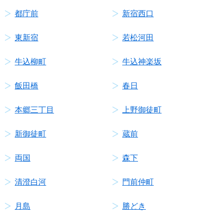
都庁前
新宿西口
東新宿
若松河田
牛込柳町
牛込神楽坂
飯田橋
春日
本郷三丁目
上野御徒町
新御徒町
蔵前
両国
森下
清澄白河
門前仲町
月島
勝どき