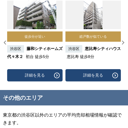
徒歩分が近い
総戸数が似ている
ーブ
藤和シティホームズ
恵比寿シティハウス
渋谷区
渋谷区
3
代々木２
初台 徒歩5分
恵比寿 徒歩8分
ン
詳細を見る
詳細を見る
その他のエリア
東京都の渋谷区以外のエリアの平均売却相場情報が確認で
きます。