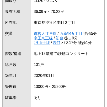
間取り
1LDK～2LDK
専有面積
36.09㎡～70.22㎡
所在地
東京都渋谷区本町３丁目
交通
都営大江戸線
/
西新宿五丁目
徒歩5分
京王京王線
/
初台
徒歩9分
JR山手線
/
渋谷
バス17分 徒歩1分
階数/構造
地上13階建て/鉄筋コンクリート
総戸数
101戸
築年月
2020年01月
管理費
13000円～25300円
駐車場
あり