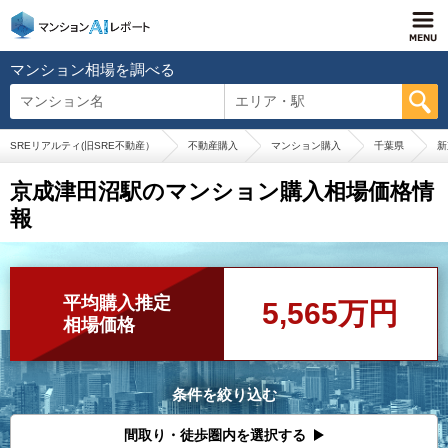
マンション相場を調べる
マンション名
エリア・駅
SREリアルティ(旧SRE不動産）
不動産購入
マンション購入
千葉県
新
京成津田沼駅のマンション購入相場価格情
報
平均購入推定
5,565万円
相場価格
条件を絞り込む
間取り・徒歩圏内を選択する