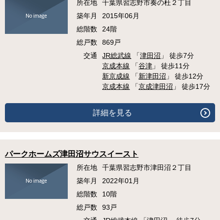
所在地
千葉県習志野市奏の杜２丁目
築年月
2015年06月
総階数
24階
総戸数
869戸
交通
JR総武線
「
津田沼
」 徒歩7分
京成本線
「
谷津
」 徒歩11分
新京成線
「
新津田沼
」 徒歩12分
京成本線
「
京成津田沼
」 徒歩17分
詳細を見る
パークホームズ津田沼サウスイースト
所在地
千葉県習志野市津田沼２丁目
築年月
2022年01月
総階数
10階
総戸数
93戸