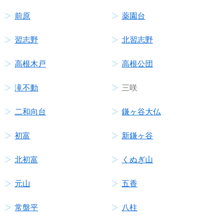
前原
薬園台
習志野
北習志野
高根木戸
高根公団
滝不動
三咲
二和向台
鎌ヶ谷大仏
初富
新鎌ヶ谷
北初富
くぬぎ山
元山
五香
常盤平
八柱