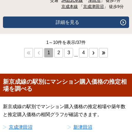
交通
JR総武本線
「
津田沼
」 徒歩7分
京成本線
「
京成津田沼
」 徒歩9分
詳細を見る
1～10件を表示/37件
1
2
3
4
...
新京成線の駅別にマンション購入価格の推定相
場を調べる
新京成線の駅別でマンション購入価格の推定相場や築年数
と推定購入価格の相関グラフが確認できます。
京成津田沼
新津田沼